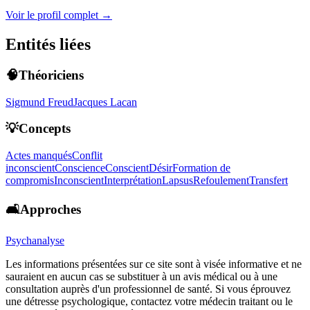
Voir le profil complet →
Entités liées
🧠Théoriciens
Sigmund Freud
Jacques Lacan
💡Concepts
Actes manqués
Conflit
inconscient
Conscience
Conscient
Désir
Formation de
compromis
Inconscient
Interprétation
Lapsus
Refoulement
Transfert
🛋️Approches
Psychanalyse
Les informations présentées sur ce site sont à visée informative et ne
sauraient en aucun cas se substituer à un avis médical ou à une
consultation auprès d'un professionnel de santé. Si vous éprouvez
une détresse psychologique, contactez votre médecin traitant ou le