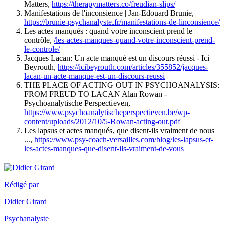
Matters,
https://therapymatters.co/freudian-slips/
Manifestations de l'inconsience | Jan-Edouard Brunie,
https://brunie-psychanalyste.fr/manifestations-de-linconsience/
Les actes manqués : quand votre inconscient prend le
contrôle,
/les-actes-manques-quand-votre-inconscient-prend-
le-controle/
Jacques Lacan: Un acte manqué est un discours réussi - Ici
Beyrouth,
https://icibeyrouth.com/articles/355852/jacques-
lacan-un-acte-manque-est-un-discours-reussi
THE PLACE OF ACTING OUT IN PSYCHOANALYSIS:
FROM FREUD TO LACAN Alan Rowan -
Psychoanalytische Perspectieven,
https://www.psychoanalytischeperspectieven.be/wp-
content/uploads/2012/10/5-Rowan-acting-out.pdf
Les lapsus et actes manqués, que disent-ils vraiment de nous
...,
https://www.psy-coach-versailles.com/blog/les-lapsus-et-
les-actes-manques-que-disent-ils-vraiment-de-vous
Rédigé par
Didier Girard
Psychanalyste