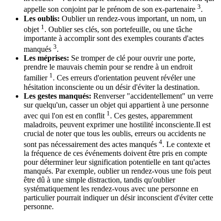
3
appelle son conjoint par le prénom de son ex-partenaire
.
Les oublis:
Oublier un rendez-vous important, un nom, un
1
objet
. Oublier ses clés, son portefeuille, ou une tâche
importante à accomplir sont des exemples courants d'actes
3
manqués
.
Les méprises:
Se tromper de clé pour ouvrir une porte,
prendre le mauvais chemin pour se rendre à un endroit
1
familier
. Ces erreurs d'orientation peuvent révéler une
hésitation inconsciente ou un désir d'éviter la destination.
Les gestes manqués:
Renverser "accidentellement" un verre
sur quelqu'un, casser un objet qui appartient à une personne
1
avec qui l'on est en conflit
. Ces gestes, apparemment
maladroits, peuvent exprimer une hostilité inconsciente.Il est
crucial de noter que tous les oublis, erreurs ou accidents ne
4
sont pas nécessairement des actes manqués
. Le contexte et
la fréquence de ces événements doivent être pris en compte
pour déterminer leur signification potentielle en tant qu'actes
manqués. Par exemple, oublier un rendez-vous une fois peut
être dû à une simple distraction, tandis qu'oublier
systématiquement les rendez-vous avec une personne en
particulier pourrait indiquer un désir inconscient d'éviter cette
personne.