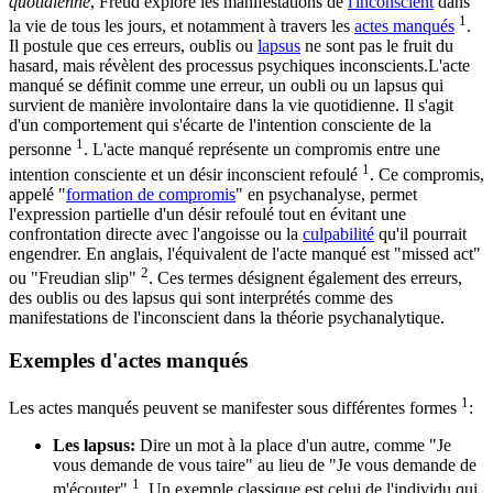
quotidienne
, Freud explore les manifestations de
l'inconscient
dans
1
la vie de tous les jours, et notamment à travers les
actes manqués
.
Il postule que ces erreurs, oublis ou
lapsus
ne sont pas le fruit du
hasard, mais révèlent des processus psychiques inconscients.L'acte
manqué se définit comme une erreur, un oubli ou un lapsus qui
survient de manière involontaire dans la vie quotidienne. Il s'agit
d'un comportement qui s'écarte de l'intention consciente de la
1
personne
. L'acte manqué représente un compromis entre une
1
intention consciente et un désir inconscient refoulé
. Ce compromis,
appelé "
formation de compromis
" en psychanalyse, permet
l'expression partielle d'un désir refoulé tout en évitant une
confrontation directe avec l'angoisse ou la
culpabilité
qu'il pourrait
engendrer. En anglais, l'équivalent de l'acte manqué est "missed act"
2
ou "Freudian slip"
. Ces termes désignent également des erreurs,
des oublis ou des lapsus qui sont interprétés comme des
manifestations de l'inconscient dans la théorie psychanalytique.
Exemples d'actes manqués
1
Les actes manqués peuvent se manifester sous différentes formes
:
Les lapsus:
Dire un mot à la place d'un autre, comme "Je
vous demande de vous taire" au lieu de "Je vous demande de
1
m'écouter"
. Un exemple classique est celui de l'individu qui