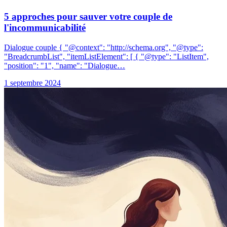
5 approches pour sauver votre couple de
l'incommunicabilité
Dialogue couple { "@context": "http://schema.org", "@type":
"BreadcrumbList", "itemListElement": [ { "@type": "ListItem",
"position": "1", "name": "Dialogue…
1 septembre 2024