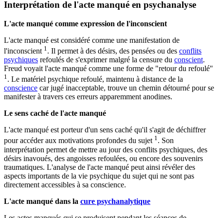
Interprétation de l'acte manqué en psychanalyse
L'acte manqué comme expression de l'inconscient
L'acte manqué est considéré comme une manifestation de
1
l'inconscient
. Il permet à des désirs, des pensées ou des
conflits
psychiques
refoulés de s'exprimer malgré la censure du
conscient
.
Freud voyait l'acte manqué comme une forme de "retour du refoulé"
1
. Le matériel psychique refoulé, maintenu à distance de la
conscience
car jugé inacceptable, trouve un chemin détourné pour se
manifester à travers ces erreurs apparemment anodines.
Le sens caché de l'acte manqué
L'acte manqué est porteur d'un sens caché qu'il s'agit de déchiffrer
1
pour accéder aux motivations profondes du sujet
. Son
interprétation permet de mettre au jour des conflits psychiques, des
désirs inavoués, des angoisses refoulées, ou encore des souvenirs
traumatiques. L'analyse de l'acte manqué peut ainsi révéler des
aspects importants de la vie psychique du sujet qui ne sont pas
directement accessibles à sa conscience.
L'acte manqué dans la
cure psychanalytique
Les actes manqués qui se produisent pendant les séances de