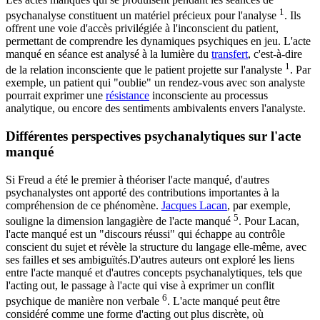
1
psychanalyse constituent un matériel précieux pour l'analyse
. Ils
offrent une voie d'accès privilégiée à l'inconscient du patient,
permettant de comprendre les dynamiques psychiques en jeu. L'acte
manqué en séance est analysé à la lumière du
transfert
, c'est-à-dire
1
de la relation inconsciente que le patient projette sur l'analyste
. Par
exemple, un patient qui "oublie" un rendez-vous avec son analyste
pourrait exprimer une
résistance
inconsciente au processus
analytique, ou encore des sentiments ambivalents envers l'analyste.
Différentes perspectives psychanalytiques sur l'acte
manqué
Si Freud a été le premier à théoriser l'acte manqué, d'autres
psychanalystes ont apporté des contributions importantes à la
compréhension de ce phénomène.
Jacques Lacan
, par exemple,
5
souligne la dimension langagière de l'acte manqué
. Pour Lacan,
l'acte manqué est un "discours réussi" qui échappe au contrôle
conscient du sujet et révèle la structure du langage elle-même, avec
ses failles et ses ambiguïtés.D'autres auteurs ont exploré les liens
entre l'acte manqué et d'autres concepts psychanalytiques, tels que
l'acting out, le passage à l'acte qui vise à exprimer un conflit
6
psychique de manière non verbale
. L'acte manqué peut être
considéré comme une forme d'acting out plus discrète, où