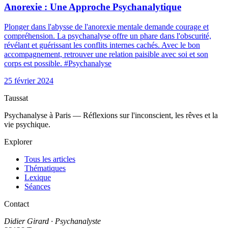
Anorexie : Une Approche Psychanalytique
Plonger dans l'abysse de l'anorexie mentale demande courage et
compréhension. La psychanalyse offre un phare dans l'obscurité,
révélant et guérissant les conflits internes cachés. Avec le bon
accompagnement, retrouver une relation paisible avec soi et son
corps est possible. #Psychanalyse
25 février 2024
Taussat
Psychanalyse à Paris — Réflexions sur l'inconscient, les rêves et la
vie psychique.
Explorer
Tous les articles
Thématiques
Lexique
Séances
Contact
Didier Girard
· Psychanalyste