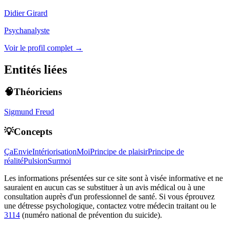
Didier Girard
Psychanalyste
Voir le profil complet →
Entités liées
🧠Théoriciens
Sigmund Freud
💡Concepts
Ça
Envie
Intériorisation
Moi
Principe de plaisir
Principe de
réalité
Pulsion
Surmoi
Les informations présentées sur ce site sont à visée informative et ne
sauraient en aucun cas se substituer à un avis médical ou à une
consultation auprès d'un professionnel de santé. Si vous éprouvez
une détresse psychologique, contactez votre médecin traitant ou le
3114
(numéro national de prévention du suicide).