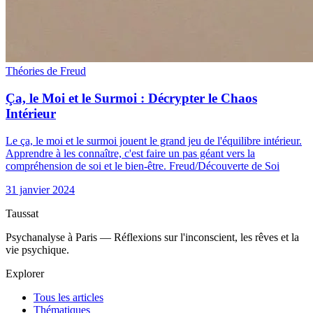
Théories de Freud
Ça, le Moi et le Surmoi : Décrypter le Chaos
Intérieur
Le ça, le moi et le surmoi jouent le grand jeu de l'équilibre intérieur.
Apprendre à les connaître, c'est faire un pas géant vers la
compréhension de soi et le bien-être. Freud/Découverte de Soi
31 janvier 2024
Taussat
Psychanalyse à Paris — Réflexions sur l'inconscient, les rêves et la
vie psychique.
Explorer
Tous les articles
Thématiques