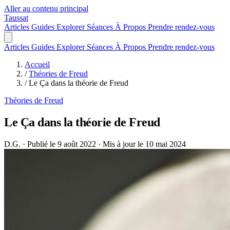
Aller au contenu principal
Taussat
Articles
Guides
Explorer
Séances
À Propos
Prendre rendez-vous
Articles
Guides
Explorer
Séances
À Propos
Prendre rendez-vous
Accueil
/
Théories de Freud
/
Le Ça dans la théorie de Freud
Théories de Freud
Le Ça dans la théorie de Freud
D.G.
·
Publié le 9 août 2022
·
Mis à jour le 10 mai 2024