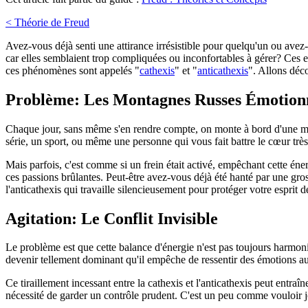
< Théorie de Freud
Avez-vous déjà senti une attirance irrésistible pour quelqu'un ou ave
car elles semblaient trop compliquées ou inconfortables à gérer? Ces 
ces phénomènes sont appelés "
cathexis
" et "
anticathexis
". Allons déco
Problème: Les Montagnes Russes Émotionn
Chaque jour, sans même s'en rendre compte, on monte à bord d'une mon
série, un sport, ou même une personne qui vous fait battre le cœur très
Mais parfois, c'est comme si un frein était activé, empêchant cette éne
ces passions brûlantes. Peut-être avez-vous déjà été hanté par une gro
l'anticathexis qui travaille silencieusement pour protéger votre esprit
Agitation: Le Conflit Invisible
Le problème est que cette balance d'énergie n'est pas toujours harmoni
devenir tellement dominant qu'il empêche de ressentir des émotions auth
Ce tiraillement incessant entre la cathexis et l'anticathexis peut entraîn
nécessité de garder un contrôle prudent. C'est un peu comme vouloir jo