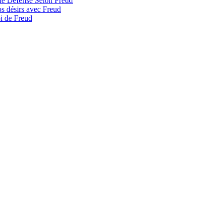
de Défense Selon Freud
s désirs avec Freud
oi de Freud