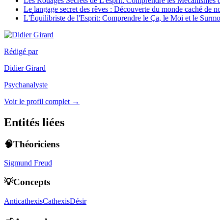
Les Rouages Secrets de L'esprit: Comprendre les Mécanismes 
Le langage secret des rêves : Découverte du monde caché de no
L'Équilibriste de l'Esprit: Comprendre le Ça, le Moi et le Surm
Rédigé par
Didier Girard
Psychanalyste
Voir le profil complet →
Entités liées
🧠Théoriciens
Sigmund Freud
💡Concepts
Anticathexis
Cathexis
Désir