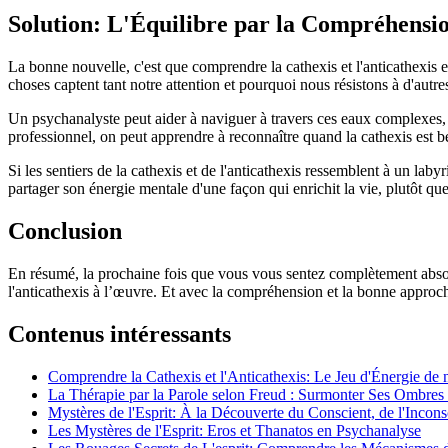
Solution: L'Équilibre par la Compréhensi
La bonne nouvelle, c'est que comprendre la cathexis et l'anticathexis 
choses captent tant notre attention et pourquoi nous résistons à d'aut
Un psychanalyste peut aider à naviguer à travers ces eaux complexes, o
professionnel, on peut apprendre à reconnaître quand la cathexis est bé
Si les sentiers de la cathexis et de l'anticathexis ressemblent à un la
partager son énergie mentale d'une façon qui enrichit la vie, plutôt que 
Conclusion
En résumé, la prochaine fois que vous vous sentez complètement abso
l'anticathexis à l’œuvre. Et avec la compréhension et la bonne appro
Contenus intéressants
Comprendre la Cathexis et l'Anticathexis: Le Jeu d'Énergie de
La Thérapie par la Parole selon Freud : Surmonter Ses Ombres
Mystères de l'Esprit: À la Découverte du Conscient, de l'Incons
Les Mystères de l'Esprit: Eros et Thanatos en Psychanalyse