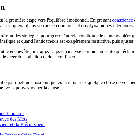
on
est la première étape vers l'équilibre émotionnel. En prenant
conscience
d
res – comprenant nos verrous émotionnels et nos dynamiques intérieures.
ffrant des stratégies pour gérer l'énergie émotionnelle d'une manière qu
néfique et quand l'anticathexis est exagérément restrictive, puis ajuster
byrinthe enchevêtré, imaginez la psychanalyse comme une carte qui éclaire
de créer de l'agitation et de la confusion.
rbé par quelque chose ou que vous repoussez quelque chose de vos pens
che, vous pouvez mener la danse.
 nos Emotions
 avec des Mots
cient et du Préconscient