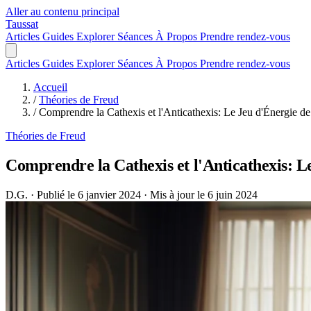
Aller au contenu principal
Taussat
Articles
Guides
Explorer
Séances
À Propos
Prendre rendez-vous
Articles
Guides
Explorer
Séances
À Propos
Prendre rendez-vous
Accueil
/
Théories de Freud
/
Comprendre la Cathexis et l'Anticathexis: Le Jeu d'Énergie d
Théories de Freud
Comprendre la Cathexis et l'Anticathexis: L
D.G.
·
Publié le 6 janvier 2024
·
Mis à jour le 6 juin 2024