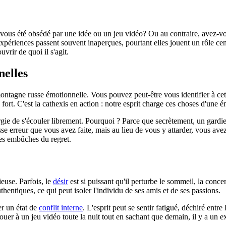
z-vous été obsédé par une idée ou un jeu vidéo? Ou au contraire, avez-vo
expériences passent souvent inaperçues, pourtant elles jouent un rôle c
uvrir de quoi il s'agit.
elles
tagne russe émotionnelle. Vous pouvez peut-être vous identifier à cet
 fort. C'est la cathexis en action : notre esprit charge ces choses d'une
rgie de s'écouler librement. Pourquoi ? Parce que secrètement, un gardie
sse erreur que vous avez faite, mais au lieu de vous y attarder, vous av
 des embûches du regret.
euse. Parfois, le
désir
est si puissant qu'il perturbe le sommeil, la concen
entiques, ce qui peut isoler l'individu de ses amis et de ses passions.
er un état de
conflit interne
. L'esprit peut se sentir fatigué, déchiré entr
uer à un jeu vidéo toute la nuit tout en sachant que demain, il y a un 