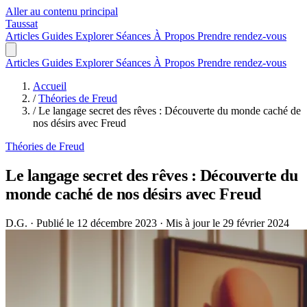
Aller au contenu principal
Taussat
Articles
Guides
Explorer
Séances
À Propos
Prendre rendez-vous
Articles
Guides
Explorer
Séances
À Propos
Prendre rendez-vous
Accueil
/
Théories de Freud
/
Le langage secret des rêves : Découverte du monde caché de
nos désirs avec Freud
Théories de Freud
Le langage secret des rêves : Découverte du
monde caché de nos désirs avec Freud
D.G.
·
Publié le 12 décembre 2023
·
Mis à jour le 29 février 2024