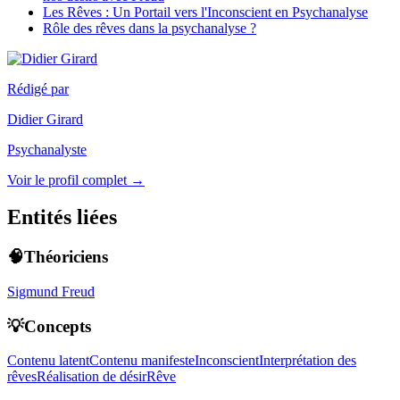
Les Rêves : Un Portail vers l'Inconscient en Psychanalyse
Rôle des rêves dans la psychanalyse ?
Rédigé par
Didier Girard
Psychanalyste
Voir le profil complet →
Entités liées
🧠Théoriciens
Sigmund Freud
💡Concepts
Contenu latent
Contenu manifeste
Inconscient
Interprétation des
rêves
Réalisation de désir
Rêve