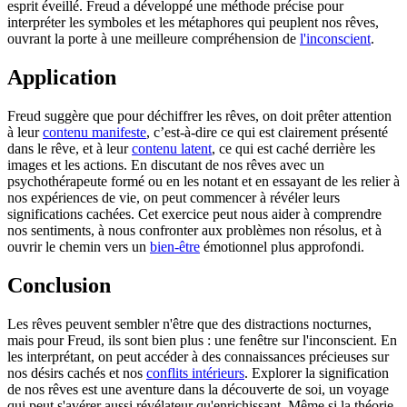
esprit éveillé. Freud a développé une méthode précise pour
interpréter les symboles et les métaphores qui peuplent nos rêves,
ouvrant la porte à une meilleure compréhension de
l'inconscient
.
Application
Freud suggère que pour déchiffrer les rêves, on doit prêter attention
à leur
contenu manifeste
, c’est-à-dire ce qui est clairement présenté
dans le rêve, et à leur
contenu latent
, ce qui est caché derrière les
images et les actions. En discutant de nos rêves avec un
psychothérapeute formé ou en les notant et en essayant de les relier à
nos expériences de vie, on peut commencer à révéler leurs
significations cachées. Cet exercice peut nous aider à comprendre
nos sentiments, à nous confronter aux problèmes non résolus, et à
ouvrir le chemin vers un
bien-être
émotionnel plus approfondi.
Conclusion
Les rêves peuvent sembler n'être que des distractions nocturnes,
mais pour Freud, ils sont bien plus : une fenêtre sur l'inconscient. En
les interprétant, on peut accéder à des connaissances précieuses sur
nos désirs cachés et nos
conflits intérieurs
. Explorer la signification
de nos rêves est une aventure dans la découverte de soi, un voyage
qui peut s'avérer aussi révélateur qu'enrichissant. Même si la théorie