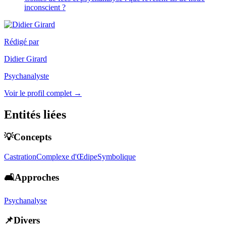
inconscient ?
Rédigé par
Didier Girard
Psychanalyste
Voir le profil complet →
Entités liées
💡Concepts
Castration
Complexe d'Œdipe
Symbolique
🛋️Approches
Psychanalyse
📌Divers