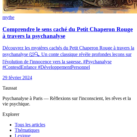
mythe
Comprendre le sens caché du Petit Chaperon Rouge
à travers la psychanalyse
Découvrez les mystères cachés du Petit Chaperon Rouge à travers la
psychanalyse 🐺🔍. Un conte classique révèle profondes leçons sur
l'évolution de l'innocence vers la sagesse. #Psychanalyse
#ContesdEnfance #DéveloppementPersonnel
29 février 2024
Taussat
Psychanalyse à Paris — Réflexions sur l'inconscient, les rêves et la
vie psychique.
Explorer
Tous les articles
Thématiques
Lexique