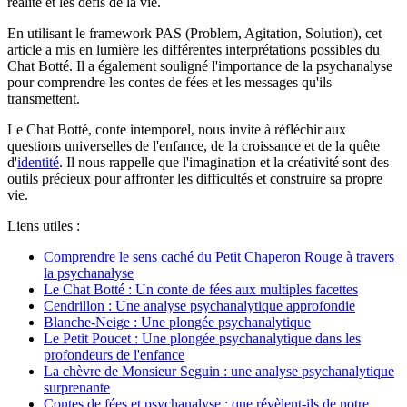
réalité et les défis de la vie.
En utilisant le framework PAS (Problem, Agitation, Solution), cet
article a mis en lumière les différentes interprétations possibles du
Chat Botté. Il a également souligné l'importance de la psychanalyse
pour comprendre les contes de fées et les messages qu'ils
transmettent.
Le Chat Botté, conte intemporel, nous invite à réfléchir aux
questions universelles de l'enfance, de la croissance et de la quête
d'
identité
. Il nous rappelle que l'imagination et la créativité sont des
outils précieux pour affronter les difficultés et construire sa propre
vie.
Liens utiles :
Comprendre le sens caché du Petit Chaperon Rouge à travers
la psychanalyse
Le Chat Botté : Un conte de fées aux multiples facettes
Cendrillon : Une analyse psychanalytique approfondie
Blanche-Neige : Une plongée psychanalytique
Le Petit Poucet : Une plongée psychanalytique dans les
profondeurs de l'enfance
La chèvre de Monsieur Seguin : une analyse psychanalytique
surprenante
Contes de fées et psychanalyse : que révèlent-ils de notre