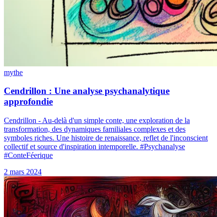
mythe
Cendrillon : Une analyse psychanalytique
approfondie
Cendrillon - Au-delà d'un simple conte, une exploration de la
transformation, des dynamiques familiales complexes et des
symboles riches. Une histoire de renaissance, reflet de l'inconscient
collectif et source d'inspiration intemporelle. #Psychanalyse
#ConteFéerique
2 mars 2024