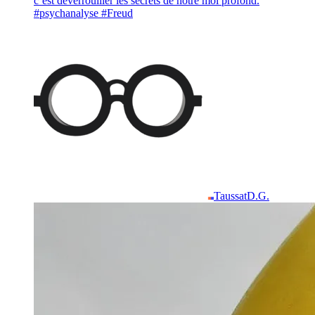
c’est déverrouiller les secrets de notre moi profond.
#psychanalyse #Freud
Taussat
D.G.