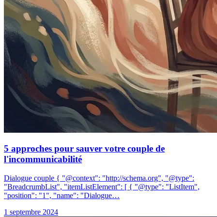
5 approches pour sauver votre couple de
l'incommunicabilité
Dialogue couple { "@context": "http://schema.org", "@type":
"BreadcrumbList", "itemListElement": [ { "@type": "ListItem",
"position": "1", "name": "Dialogue…
1 septembre 2024