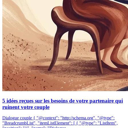
5 idées reçues sur les besoins de votre partenaire qui
ruinent votre couple
Dialogue couple { "@context": "http://schema.org", "@type":
"BreadcrumbList", "itemListElement": [ { "@type": "ListItem",