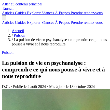
Aller au contenu principal
Taussat
Articles
Guides
Explorer
Séances
À Propos
Prendre rendez-vous
Articles
Guides
Explorer
Séances
À Propos
Prendre rendez-vous
Accueil
/
Pulsion
/
La pulsion de vie en psychanalyse : comprendre ce qui nous
pousse à vivre et à nous reproduire
Pulsion
La pulsion de vie en psychanalyse :
comprendre ce qui nous pousse à vivre et à
nous reproduire
D.G.
·
Publié le 2 août 2024
·
Mis à jour le 13 octobre 2024