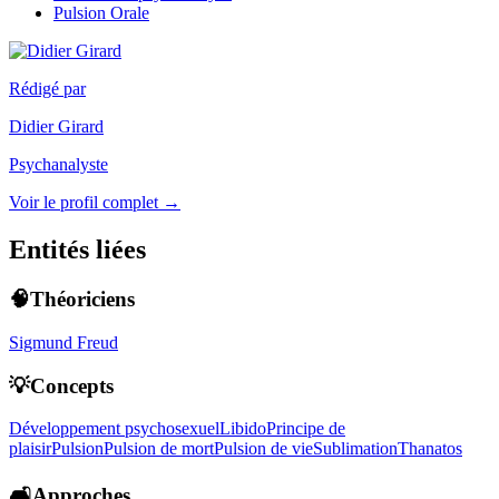
Pulsion Orale
Rédigé par
Didier Girard
Psychanalyste
Voir le profil complet →
Entités liées
🧠Théoriciens
Sigmund Freud
💡Concepts
Développement psychosexuel
Libido
Principe de
plaisir
Pulsion
Pulsion de mort
Pulsion de vie
Sublimation
Thanatos
🛋️Approches