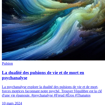
Pulsion
La dualité des pulsions de vie et de mort en
psychanalyse
La psychanalyse explore la dualité des pulsions de vie et de mort,
forces motrices façonnant notre psyché. Trouver l'équilibre est la clé
d'une vie épanouie. #psychanalyse #Freud #Éros #Thanatos
10 mars 2024