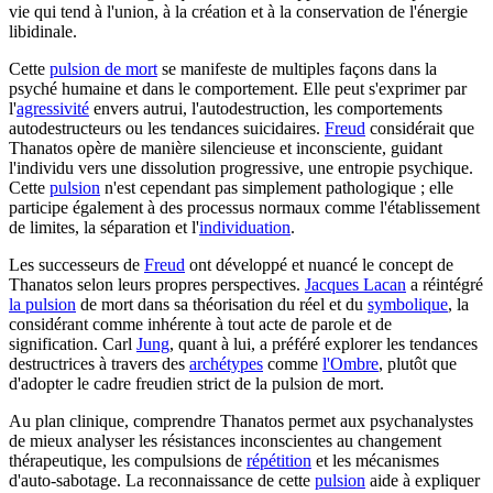
vie qui tend à l'union, à la création et à la conservation de l'énergie
libidinale.
Cette
pulsion de mort
se manifeste de multiples façons dans la
psyché humaine et dans le comportement. Elle peut s'exprimer par
l'
agressivité
envers autrui, l'autodestruction, les comportements
autodestructeurs ou les tendances suicidaires.
Freud
considérait que
Thanatos opère de manière silencieuse et inconsciente, guidant
l'individu vers une dissolution progressive, une entropie psychique.
Cette
pulsion
n'est cependant pas simplement pathologique ; elle
participe également à des processus normaux comme l'établissement
de limites, la séparation et l'
individuation
.
Les successeurs de
Freud
ont développé et nuancé le concept de
Thanatos selon leurs propres perspectives.
Jacques Lacan
a réintégré
la pulsion
de mort dans sa théorisation du réel et du
symbolique
, la
considérant comme inhérente à tout acte de parole et de
signification. Carl
Jung
, quant à lui, a préféré explorer les tendances
destructrices à travers des
archétypes
comme
l'Ombre
, plutôt que
d'adopter le cadre freudien strict de la pulsion de mort.
Au plan clinique, comprendre Thanatos permet aux psychanalystes
de mieux analyser les résistances inconscientes au changement
thérapeutique, les compulsions de
répétition
et les mécanismes
d'auto-sabotage. La reconnaissance de cette
pulsion
aide à expliquer