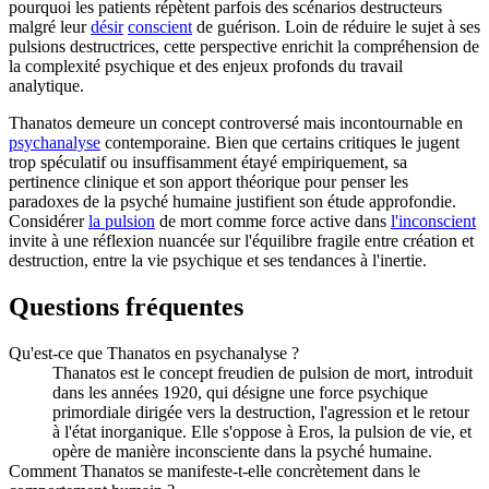
pourquoi les patients répètent parfois des scénarios destructeurs
malgré leur
désir
conscient
de guérison. Loin de réduire le sujet à ses
pulsions destructrices, cette perspective enrichit la compréhension de
la complexité psychique et des enjeux profonds du travail
analytique.
Thanatos demeure un concept controversé mais incontournable en
psychanalyse
contemporaine. Bien que certains critiques le jugent
trop spéculatif ou insuffisamment étayé empiriquement, sa
pertinence clinique et son apport théorique pour penser les
paradoxes de la psyché humaine justifient son étude approfondie.
Considérer
la pulsion
de mort comme force active dans
l'inconscient
invite à une réflexion nuancée sur l'équilibre fragile entre création et
destruction, entre la vie psychique et ses tendances à l'inertie.
Questions fréquentes
Qu'est-ce que Thanatos en psychanalyse ?
Thanatos est le concept freudien de pulsion de mort, introduit
dans les années 1920, qui désigne une force psychique
primordiale dirigée vers la destruction, l'agression et le retour
à l'état inorganique. Elle s'oppose à Eros, la pulsion de vie, et
opère de manière inconsciente dans la psyché humaine.
Comment Thanatos se manifeste-t-elle concrètement dans le