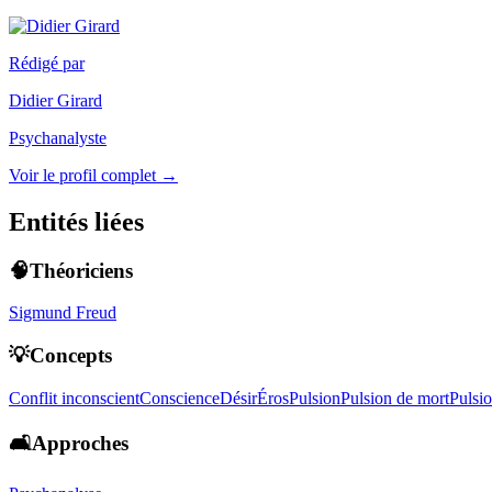
Rédigé par
Didier Girard
Psychanalyste
Voir le profil complet →
Entités liées
🧠Théoriciens
Sigmund Freud
💡Concepts
Conflit inconscient
Conscience
Désir
Éros
Pulsion
Pulsion de mort
Pulsio
🛋️Approches