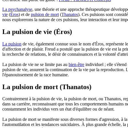
La psychanalyse
, une théorie et une approche thérapeutique dévelop
vie
(
Éros
) et de
pulsion de mort
(
Thanatos
). Ces pulsions sont consid
nous explorerons la nature de ces pulsions, leur interaction et leur im
La pulsion de vie (Éros)
La pulsion
de vie, également connue sous le nom d'Éros, représente l
d'affection et de plaisir. Freud a postulé que la pulsion de vie est la p
la recherche de relations, le désir de connaissances et la volonté d'atte
La pulsion de vie ne se limite pas au
bien-être
individuel ; elle s'éten
pulsion de vie, assurent la continuation de la vie par la reproduction. L
l'épanouissement de la race humaine.
La pulsion de mort (Thanatos)
Contrairement à la pulsion de vie, la pulsion de mort, ou Thanatos, re
dans sa carrière, reconnaissant que tous les comportements humains ne 
constamment les individus vers un état d'équilibre ou de néant.
La pulsion de mort se manifeste sous diverses formes d'agression, à la
l'automutilation et les tendances suicidaires. À plus grande échelle, l