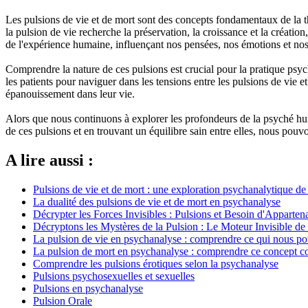
Les pulsions de vie et de mort sont des concepts fondamentaux de la 
la pulsion de vie recherche la préservation, la croissance et la création
de l'expérience humaine, influençant nos pensées, nos émotions et nos
Comprendre la nature de ces pulsions est crucial pour la pratique psych
les patients pour naviguer dans les tensions entre les pulsions de vie 
épanouissement dans leur vie.
Alors que nous continuons à explorer les profondeurs de la psyché hu
de ces pulsions et en trouvant un équilibre sain entre elles, nous pouvon
A lire aussi :
Pulsions de vie et de mort : une exploration psychanalytique d
La dualité des pulsions de vie et de mort en psychanalyse
Décrypter les Forces Invisibles : Pulsions et Besoin d'Apparte
Décryptons les Mystères de la Pulsion : Le Moteur Invisible d
La pulsion de vie en psychanalyse : comprendre ce qui nous pou
La pulsion de mort en psychanalyse : comprendre ce concept c
Comprendre les pulsions érotiques selon la psychanalyse
Pulsions psychosexuelles et sexuelles
Pulsions en psychanalyse
Pulsion Orale