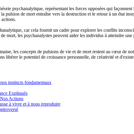
théorie psychanalytique, représentant les forces opposées qui façonnen
, la pulsion de mort entraîne vers la destruction et le retour à un état i
 actions.
analytique, car cela fournit un cadre pour explorer les conflits inconsc
et de mort, les psychanalystes peuvent aider les individus à atteindre un
maine, les concepts de pulsions de vie et de mort restent au cœur de no
s libérer le potentiel de croissance personnelle, de créativité et d'existe
e nos instincts fondamentaux
nance Expliqués
e Nos Actions
sse à vivre et à nous reproduire
ontroversé