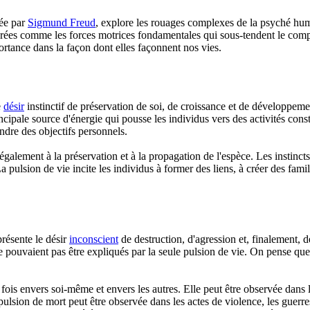
pée par
Sigmund Freud
, explore les rouages complexes de la psyché hum
érées comme les forces motrices fondamentales qui sous-tendent le comp
portance dans la façon dont elles façonnent nos vies.
e
désir
instinctif de préservation de soi, de croissance et de développe
rincipale source d'énergie qui pousse les individus vers des activités cons
indre des objectifs personnels.
d également à la préservation et à la propagation de l'espèce. Les insti
a pulsion de vie incite les individus à former des liens, à créer des famill
présente le désir
inconscient
de destruction, d'agression et, finalement, d
pouvaient pas être expliqués par la seule pulsion de vie. On pense que l
 fois envers soi-même et envers les autres. Elle peut être observée dans
a pulsion de mort peut être observée dans les actes de violence, les guerr