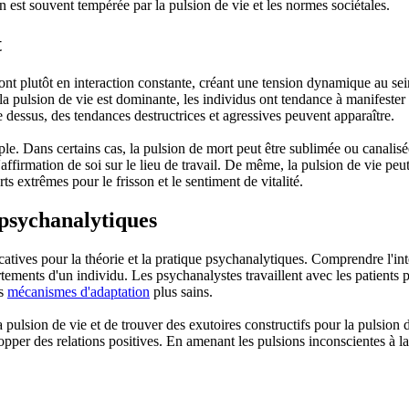
n est souvent tempérée par la pulsion de vie et les normes sociétales.
t
sont plutôt en interaction constante, créant une tension dynamique au se
 pulsion de vie est dominante, les individus ont tendance à manifester de
e dessus, des tendances destructrices et agressives peuvent apparaître.
imple. Dans certains cas, la pulsion de mort peut être sublimée ou canali
l'affirmation de soi sur le lieu de travail. De même, la pulsion de vie 
s extrêmes pour le frisson et le sentiment de vitalité.
 psychanalytiques
catives pour la théorie et la pratique psychanalytiques. Comprendre l'in
ements d'un individu. Les psychanalystes travaillent avec les patients 
es
mécanismes d'adaptation
plus sains.
la pulsion de vie et de trouver des exutoires constructifs pour la pulsion
elopper des relations positives. En amenant les pulsions inconscientes à 