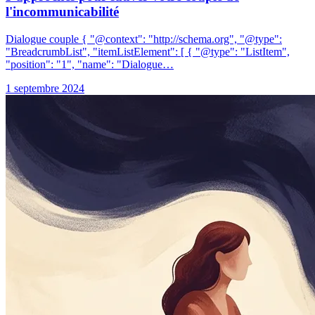
l'incommunicabilité
Dialogue couple { "@context": "http://schema.org", "@type":
"BreadcrumbList", "itemListElement": [ { "@type": "ListItem",
"position": "1", "name": "Dialogue…
1 septembre 2024