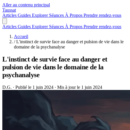
Aller au contenu principal
Taussat
Articles
Guides
Explorer
Séances
À Propos
Prendre rendez-vous
Articles
Guides
Explorer
Séances
À Propos
Prendre rendez-vous
Accueil
/
L'instinct de survie face au danger et pulsion de vie dans le
domaine de la psychanalyse
L'instinct de survie face au danger et
pulsion de vie dans le domaine de la
psychanalyse
D.G.
·
Publié le 1 juin 2024
·
Mis à jour le 1 juin 2024