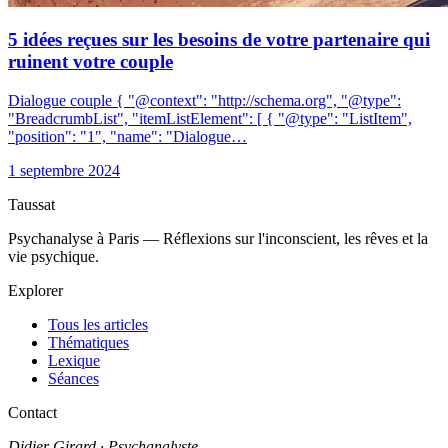
5 idées reçues sur les besoins de votre partenaire qui
ruinent votre couple
Dialogue couple { "@context": "http://schema.org", "@type":
"BreadcrumbList", "itemListElement": [ { "@type": "ListItem",
"position": "1", "name": "Dialogue…
1 septembre 2024
Taussat
Psychanalyse à Paris — Réflexions sur l'inconscient, les rêves et la
vie psychique.
Explorer
Tous les articles
Thématiques
Lexique
Séances
Contact
Didier Girard
· Psychanalyste