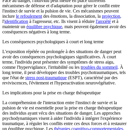
Face au danger, l'individu peut mettre en place différents
mécanismes de défense et d'adaptation pour gérer le conflit entre
l'instinct de survie et la pulsion de vie. Ces mécanismes peuvent
inclure
le refoulement
des émotions, la dissociation, la
projection
,
l'
identification
à l'agresseur, etc. Ils visent à réduire
l'anxiété
et à
maintenir un
équilibre psychique
, mais peuvent également avoir des
conséquences négatives à long terme.
Les conséquences psychologiques à court et long terme
L'exposition répétée ou prolongée à des situations de danger peut
avoir des conséquences psychologiques significatives. À court
terme, l'individu peut présenter des symptômes de stress aigu,
comme l'hypervigilance, l'irritabilité ou les
troubles du sommeil
. À
long terme, il peut développer des troubles psychotraumatiques, tels
que l'état de
stress post-traumatique
(ESPT), caractérisé par des
reviviscences, l'évitement et l'hyperactivation neurovégétative.
Les implications pour la prise en charge thérapeutique
La compréhension de l'interaction entre l'instinct de survie et la
pulsion de vie est essentielle pour la prise en charge thérapeutique
des individus ayant vécu des situations de danger. Les approches
psychodynamiques visent à aider l'individu à intégrer l'expérience
traumatique, à réguler les conflits entre ces deux forces et à restaurer
un équilibre psychique. Les
thérapies cognitivo-comportementales
,