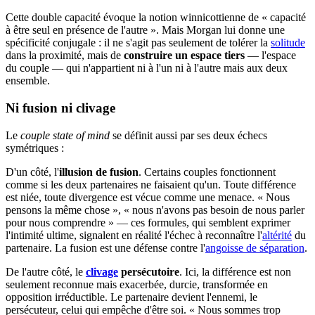
Cette double capacité évoque la notion winnicottienne de « capacité
à être seul en présence de l'autre ». Mais Morgan lui donne une
spécificité conjugale : il ne s'agit pas seulement de tolérer la
solitude
dans la proximité, mais de
construire un espace tiers
— l'espace
du couple — qui n'appartient ni à l'un ni à l'autre mais aux deux
ensemble.
Ni fusion ni clivage
Le
couple state of mind
se définit aussi par ses deux échecs
symétriques :
D'un côté, l'
illusion de fusion
. Certains couples fonctionnent
comme si les deux partenaires ne faisaient qu'un. Toute différence
est niée, toute divergence est vécue comme une menace. « Nous
pensons la même chose », « nous n'avons pas besoin de nous parler
pour nous comprendre » — ces formules, qui semblent exprimer
l'intimité ultime, signalent en réalité l'échec à reconnaître l'
altérité
du
partenaire. La fusion est une défense contre l'
angoisse de séparation
.
De l'autre côté, le
clivage
persécutoire
. Ici, la différence est non
seulement reconnue mais exacerbée, durcie, transformée en
opposition irréductible. Le partenaire devient l'ennemi, le
persécuteur, celui qui empêche d'être soi. « Nous sommes trop