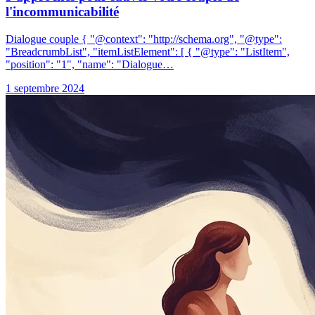
l'incommunicabilité
Dialogue couple { "@context": "http://schema.org", "@type":
"BreadcrumbList", "itemListElement": [ { "@type": "ListItem",
"position": "1", "name": "Dialogue…
1 septembre 2024