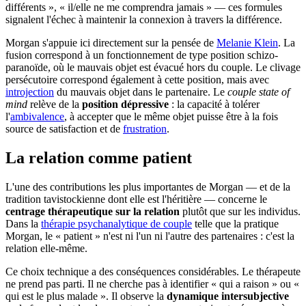
différents », « il/elle ne me comprendra jamais » — ces formules
signalent l'échec à maintenir la connexion à travers la différence.
Morgan s'appuie ici directement sur la pensée de
Melanie Klein
. La
fusion correspond à un fonctionnement de type position schizo-
paranoïde, où le mauvais objet est évacué hors du couple. Le clivage
persécutoire correspond également à cette position, mais avec
introjection
du mauvais objet dans le partenaire. Le
couple state of
mind
relève de la
position dépressive
: la capacité à tolérer
l'
ambivalence
, à accepter que le même objet puisse être à la fois
source de satisfaction et de
frustration
.
La relation comme patient
L'une des contributions les plus importantes de Morgan — et de la
tradition tavistockienne dont elle est l'héritière — concerne le
centrage thérapeutique sur la relation
plutôt que sur les individus.
Dans la
thérapie psychanalytique de couple
telle que la pratique
Morgan, le « patient » n'est ni l'un ni l'autre des partenaires : c'est la
relation elle-même.
Ce choix technique a des conséquences considérables. Le thérapeute
ne prend pas parti. Il ne cherche pas à identifier « qui a raison » ou «
qui est le plus malade ». Il observe la
dynamique intersubjective