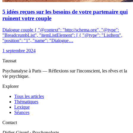
5 idées reçues sur les besoins de votre partenaire qui
ruinent votre couple
Dialogue couple { "@context": "http://schema.org", "@type":
"BreadcrumbList", "itemListElement": [ { "@type": "ListItem",
"position": "1", "name": "Dialogue…
1 septembre 2024
Taussat
Psychanalyse à Paris — Réflexions sur l'inconscient, les rêves et la
vie psychique.
Explorer
Tous les articles
Thématiques
Lexique
Séances
Contact
Didier Girard
· Psychanalyste