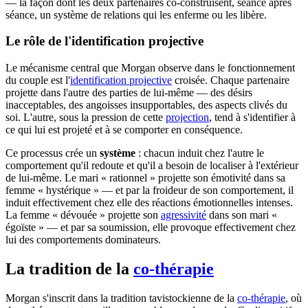
— la façon dont les deux partenaires co-construisent, séance après
séance, un système de relations qui les enferme ou les libère.
Le rôle de l'identification projective
Le mécanisme central que Morgan observe dans le fonctionnement
du couple est l'
identification projective
croisée. Chaque partenaire
projette dans l'autre des parties de lui-même — des désirs
inacceptables, des angoisses insupportables, des aspects clivés du
soi. L'autre, sous la pression de cette
projection
, tend à s'identifier à
ce qui lui est projeté et à se comporter en conséquence.
Ce processus crée un
système
: chacun induit chez l'autre le
comportement qu'il redoute et qu'il a besoin de localiser à l'extérieur
de lui-même. Le mari « rationnel » projette son émotivité dans sa
femme « hystérique » — et par la froideur de son comportement, il
induit effectivement chez elle des réactions émotionnelles intenses.
La femme « dévouée » projette son
agressivité
dans son mari «
égoïste » — et par sa soumission, elle provoque effectivement chez
lui des comportements dominateurs.
La tradition de la
co-thérapie
Morgan s'inscrit dans la tradition tavistockienne de la
co-thérapie
, où