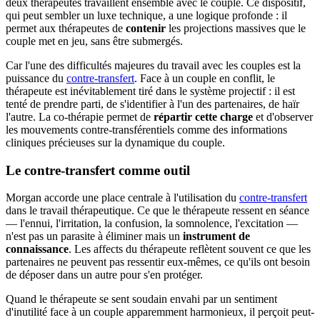
deux thérapeutes travaillent ensemble avec le couple. Ce dispositif,
qui peut sembler un luxe technique, a une logique profonde : il
permet aux thérapeutes de
contenir
les projections massives que le
couple met en jeu, sans être submergés.
Car l'une des difficultés majeures du travail avec les couples est la
puissance du
contre-transfert
. Face à un couple en conflit, le
thérapeute est inévitablement tiré dans le système projectif : il est
tenté de prendre parti, de s'identifier à l'un des partenaires, de haïr
l'autre. La co-thérapie permet de
répartir cette charge
et d'observer
les mouvements contre-transférentiels comme des informations
cliniques précieuses sur la dynamique du couple.
Le contre-transfert comme outil
Morgan accorde une place centrale à l'utilisation du
contre-transfert
dans le travail thérapeutique. Ce que le thérapeute ressent en séance
— l'ennui, l'irritation, la confusion, la somnolence, l'excitation —
n'est pas un parasite à éliminer mais un
instrument de
connaissance
. Les affects du thérapeute reflètent souvent ce que les
partenaires ne peuvent pas ressentir eux-mêmes, ce qu'ils ont besoin
de déposer dans un autre pour s'en protéger.
Quand le thérapeute se sent soudain envahi par un sentiment
d'inutilité face à un couple apparemment harmonieux, il perçoit peut-