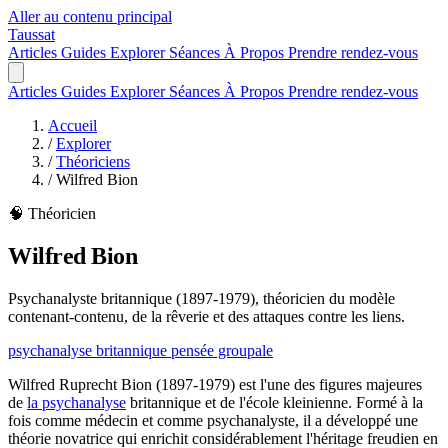
Aller au contenu principal
Taussat
Articles
Guides
Explorer
Séances
À Propos
Prendre rendez-vous
Articles
Guides
Explorer
Séances
À Propos
Prendre rendez-vous
Accueil
/
Explorer
/
Théoriciens
/
Wilfred Bion
🧠 Théoricien
Wilfred Bion
Psychanalyste britannique (1897-1979), théoricien du modèle
contenant-contenu, de la rêverie et des attaques contre les liens.
psychanalyse britannique
pensée groupale
Wilfred Ruprecht Bion (1897-1979) est l'une des figures majeures
de
la psychanalyse
britannique et de l'école kleinienne. Formé à la
fois comme médecin et comme psychanalyste, il a développé une
théorie novatrice qui enrichit considérablement l'héritage freudien en