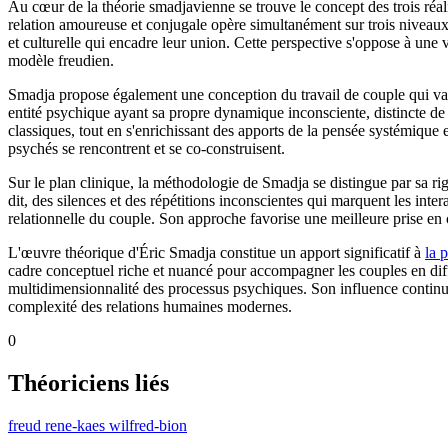
Au cœur de la théorie smadjavienne se trouve le concept des trois réal
relation amoureuse et conjugale opère simultanément sur trois niveaux dis
et culturelle qui encadre leur union. Cette perspective s'oppose à une
modèle freudien.
Smadja propose également une conception du travail de couple qui va
entité psychique ayant sa propre dynamique inconsciente, distincte de 
classiques, tout en s'enrichissant des apports de la pensée systémiqu
psychés se rencontrent et se co-construisent.
Sur le plan clinique, la méthodologie de Smadja se distingue par sa ri
dit, des silences et des répétitions inconscientes qui marquent les int
relationnelle du couple. Son approche favorise une meilleure prise en
L'œuvre théorique d'Éric Smadja constitue un apport significatif à
la 
cadre conceptuel riche et nuancé pour accompagner les couples en diffi
multidimensionnalité des processus psychiques. Son influence continue 
complexité des relations humaines modernes.
0
Théoriciens liés
freud
rene-kaes
wilfred-bion