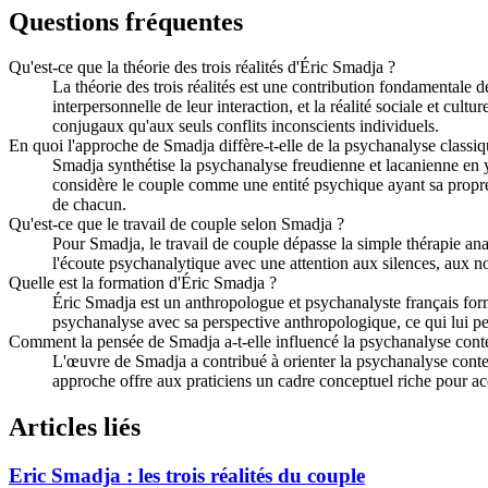
Questions fréquentes
Qu'est-ce que la théorie des trois réalités d'Éric Smadja ?
La théorie des trois réalités est une contribution fondamentale d
interpersonnelle de leur interaction, et la réalité sociale et cu
conjugaux qu'aux seuls conflits inconscients individuels.
En quoi l'approche de Smadja diffère-t-elle de la psychanalyse classiq
Smadja synthétise la psychanalyse freudienne et lacanienne en y
considère le couple comme une entité psychique ayant sa propre 
de chacun.
Qu'est-ce que le travail de couple selon Smadja ?
Pour Smadja, le travail de couple dépasse la simple thérapie an
l'écoute psychanalytique avec une attention aux silences, aux non
Quelle est la formation d'Éric Smadja ?
Éric Smadja est un anthropologue et psychanalyste français for
psychanalyse avec sa perspective anthropologique, ce qui lui p
Comment la pensée de Smadja a-t-elle influencé la psychanalyse con
L'œuvre de Smadja a contribué à orienter la psychanalyse conte
approche offre aux praticiens un cadre conceptuel riche pour ac
Articles liés
Eric Smadja : les trois réalités du couple