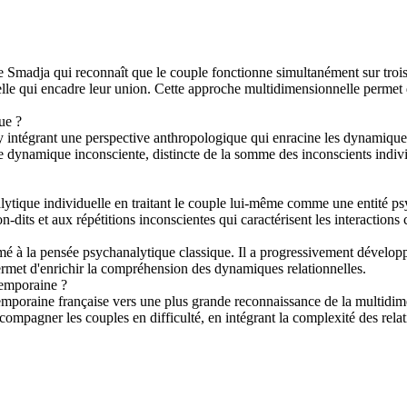
e Smadja qui reconnaît que le couple fonctionne simultanément sur trois n
lturelle qui encadre leur union. Cette approche multidimensionnelle permet
ue ?
 intégrant une perspective anthropologique qui enracine les dynamiques p
dynamique inconsciente, distincte de la somme des inconscients individue
alytique individuelle en traitant le couple lui-même comme une entité ps
-dits et aux répétitions inconscientes qui caractérisent les interactions 
mé à la pensée psychanalytique classique. Il a progressivement développ
ermet d'enrichir la compréhension des dynamiques relationnelles.
temporaine ?
mporaine française vers une plus grande reconnaissance de la multidim
compagner les couples en difficulté, en intégrant la complexité des re