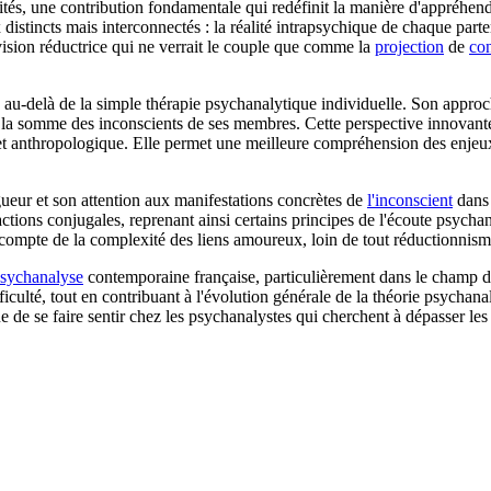
ités, une contribution fondamentale qui redéfinit la manière d'appréhen
tincts mais interconnectés : la réalité intrapsychique de chaque partenair
 vision réductrice qui ne verrait le couple que comme la
projection
de
con
 au-delà de la simple thérapie psychanalytique individuelle. Son appro
la somme des inconscients de ses membres. Cette perspective innovante s
e et anthropologique. Elle permet une meilleure compréhension des enjeu
gueur et son attention aux manifestations concrètes de
l'inconscient
dans 
eractions conjugales, reprenant ainsi certains principes de l'écoute psyc
 compte de la complexité des liens amoureux, loin de tout réductionnisme
psychanalyse
contemporaine française, particulièrement dans le champ de l
culté, tout en contribuant à l'évolution générale de la théorie psychan
de se faire sentir chez les psychanalystes qui cherchent à dépasser les