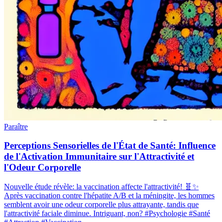
Paraître
Perceptions Sensorielles de l'État de Santé: Influence
de l'Activation Immunitaire sur l'Attractivité et
l'Odeur Corporelle
Nouvelle étude révèle: la vaccination affecte l'attractivité! 🧬✨
Après vaccination contre l'hépatite A/B et la méningite, les hommes
semblent avoir une odeur corporelle plus attrayante, tandis que
l'attractivité faciale diminue. Intriguant, non? #Psychologie #Santé