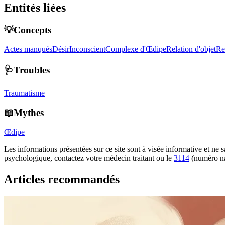
Entités liées
💡Concepts
Actes manqués
Désir
Inconscient
Complexe d'Œdipe
Relation d'objet
Re
🩺Troubles
Traumatisme
📖Mythes
Œdipe
Les informations présentées sur ce site sont à visée informative et ne
psychologique, contactez votre médecin traitant ou le
3114
(numéro na
Articles recommandés