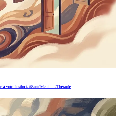
nce à votre instinct. #SantéMentale #Thérapie