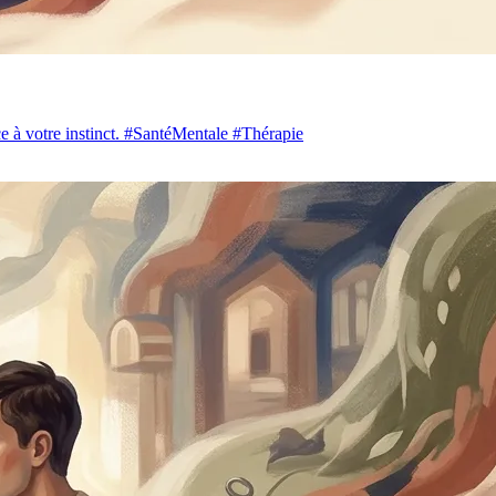
nce à votre instinct. #SantéMentale #Thérapie