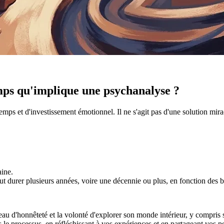
mps qu'implique une psychanalyse ?
emps et d'investissement émotionnel. Il ne s'agit pas d'une solution mi
aine.
ut durer plusieurs années, voire une décennie ou plus, en fonction des b
u d'honnêteté et la volonté d'explorer son monde intérieur, y compris s
le processus, en réfléchissant à vos expériences et en partageant vos p