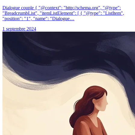
Dialogue couple { "@context": "http://schema.org", "@type":
"BreadcrumbList", "itemListElement": [ { "@type": "ListItem",
"position": "1", "name": "Dialogue…
1 septembre 2024