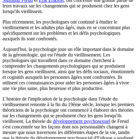
Sigmund Freud
et
Erik Erikson
, ont concentré une grande partie de
leurs travaux sur les changements qui se produisent chez les gens
lorsqu'ils vieillissent.
Plus récemment, les psychologues ont continué à étudier le
vieillissement et les adultes plus âgés, mais en se concentrant plus
spécifiquement sur les problèmes et les défis psychologiques
auxquels ils sont confrontés.
Aujourd'hui, la psychologie joue un rôle important dans le domaine
de la gérontologie, qui est l'étude du vieillissement. Les
psychologues qui travaillent dans ce domaine cherchent à
comprendre les changements psychologiques qui se produisent
lorsque les gens vieillissent, ainsi que les défis sociaux, émotionnels
et cognitifs auxquels les personnes âgées sont confrontées. Ils
utilisent ces connaissances pour aider les personnes âgées à vivre
une vie plus saine, plus heureuse et plus productive.
L'histoire de l'implication de la psychologie dans l'étude du
vieillissement remonte à la fin du 19ème siècle, lorsque les premiers
théoriciens de la psychologie ont commencé à élaborer des théories
sur les changements qui se produisent chez les gens lorsqu'ils
vieillissent. La théorie du
développement psychosexuel
de Freud
s'est concentrée sur les façons dont nos personnalités changent à
mesure que nous traversons les différentes étapes de la vie, tandis
que la théorie du développement psychosocial d'Erikson a souligné