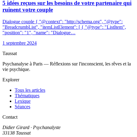
5 idées reçues sur les besoins de votre partenaire qui
ruinent votre couple
Dialogue couple { "@context": "http://schema.org", "@type":
"BreadcrumbList", "itemListElement": [ { "@type": "ListItem",
"position": "1", "name": "Dialogue…
1 septembre 2024
Taussat
Psychanalyse à Paris — Réflexions sur l'inconscient, les rêves et la
vie psychique.
Explorer
Tous les articles
Thématiques
Lexique
Séances
Contact
Didier Girard
· Psychanalyste
33138 Taussat