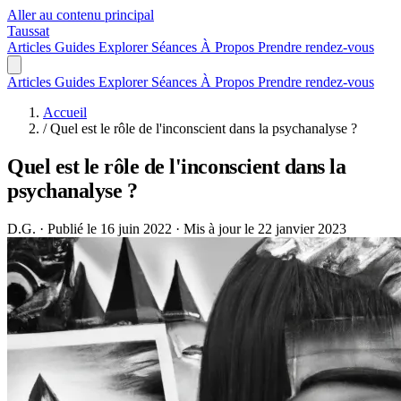
Aller au contenu principal
Taussat
Articles
Guides
Explorer
Séances
À Propos
Prendre rendez-vous
Articles
Guides
Explorer
Séances
À Propos
Prendre rendez-vous
Accueil
/
Quel est le rôle de l'inconscient dans la psychanalyse ?
Quel est le rôle de l'inconscient dans la
psychanalyse ?
D.G.
·
Publié le 16 juin 2022
·
Mis à jour le 22 janvier 2023