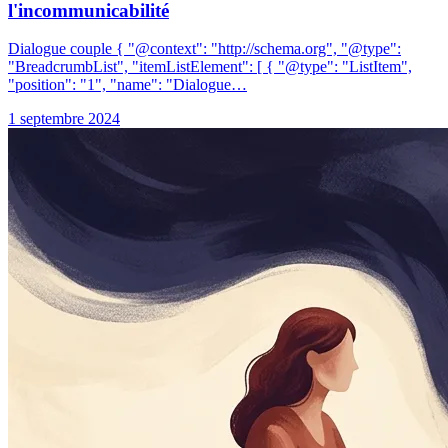
l'incommunicabilité
Dialogue couple { "@context": "http://schema.org", "@type":
"BreadcrumbList", "itemListElement": [ { "@type": "ListItem",
"position": "1", "name": "Dialogue…
1 septembre 2024