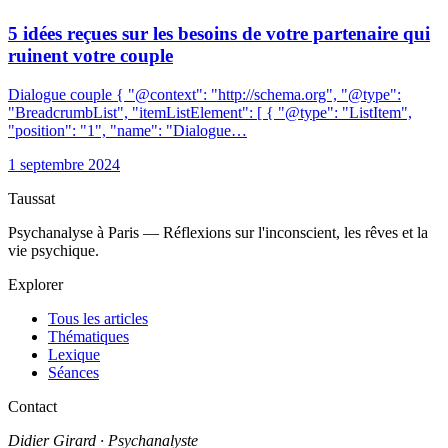
5 idées reçues sur les besoins de votre partenaire qui
ruinent votre couple
Dialogue couple { "@context": "http://schema.org", "@type":
"BreadcrumbList", "itemListElement": [ { "@type": "ListItem",
"position": "1", "name": "Dialogue…
1 septembre 2024
Taussat
Psychanalyse à Paris — Réflexions sur l'inconscient, les rêves et la
vie psychique.
Explorer
Tous les articles
Thématiques
Lexique
Séances
Contact
Didier Girard
· Psychanalyste