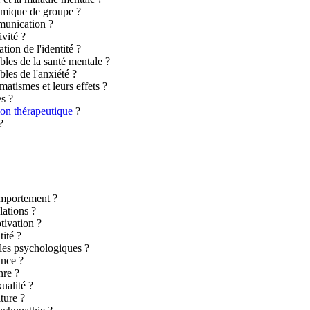
amique de groupe ?
munication ?
vité ?
ion de l'identité ?
bles de la santé mentale ?
les de l'anxiété ?
atismes et leurs effets ?
s ?
ion thérapeutique
?
?
omportement ?
ations ?
ivation ?
ité ?
les psychologiques ?
ance ?
nre ?
ualité ?
ture ?