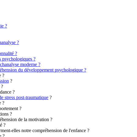
ie ?
hanalyse ?
nnalité ?
es psychologiques ?
psychanalyse moderne ?
préhension du développement psychologique ?
e ?
ssion
?
?
ndance ?
de stress post-traumatique
?
e ?
portement ?
tions ?
éhension de la motivation ?
é ?
ment-elles notre compréhension de l'enfance ?
e ?