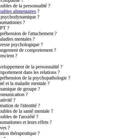
ychopathie ?
ubles de la personnalité ?
roubles alimentaires
?
pie psychodynamique ?
raumatismes ?
SPT ?
réhension de l'attachement ?
ladies mentales ?
resse psychologique ?
hangement de comportement ?
nscient ?
eloppement de la personnalité ?
portement dans les relations ?
préhension de la psychopathologie ?
é et la maladie mentale ?
ynamique de groupe ?
ommunication ?
tivité ?
ation de l'identité ?
ubles de la santé mentale ?
ubles de l'anxiété ?
umatismes et leurs effets ?
ves ?
tion thérapeutique ?