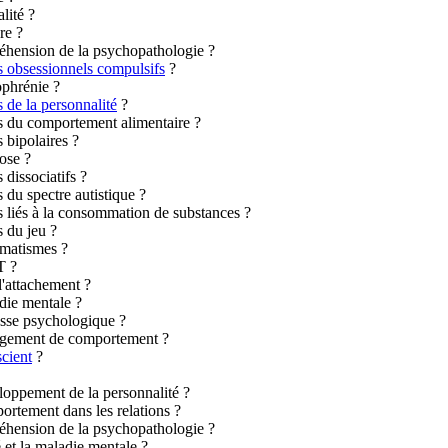
lité ?
re ?
éhension de la psychopathologie ?
s obsessionnels compulsifs
?
ophrénie ?
s de la personnalité
?
es du comportement alimentaire ?
 bipolaires ?
ose ?
 dissociatifs ?
 du spectre autistique ?
s liés à la consommation de substances ?
s du jeu ?
umatismes ?
T ?
'attachement ?
die mentale ?
esse psychologique ?
angement de comportement ?
scient
?
loppement de la personnalité ?
ortement dans les relations ?
éhension de la psychopathologie ?
 et la maladie mentale ?