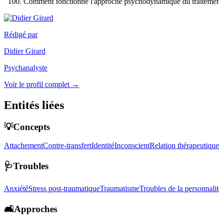
Comment fonctionne l'approche psychodynamique du traitemen
Rédigé par
Didier Girard
Psychanalyste
Voir le profil complet →
Entités liées
💡Concepts
Attachement
Contre-transfert
Identité
Inconscient
Relation thérapeutique
🩺Troubles
Anxiété
Stress post-traumatique
Traumatisme
Troubles de la personnalit
🛋️Approches