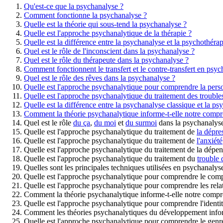
Qu'est-ce que la psychanalyse ?
Comment fonctionne la psychanalyse ?
Quelle est la théorie qui sous-tend la psychanalyse ?
Quelle est l'approche psychanalytique de la thérapie ?
Quelle est la différence entre la psychanalyse et la psychothérap
Quel est le rôle de l'inconscient dans la psychanalyse ?
Quel est le rôle du thérapeute dans la psychanalyse ?
Comment fonctionnent le transfert et le contre-transfert en psyc
Quel est le rôle des rêves dans la psychanalyse ?
Quelle est l'approche psychanalytique pour comprendre la perso
Quelle est l'approche psychanalytique du traitement des troubl
Quelle est la différence entre la psychanalyse classique et la 
Comment la théorie psychanalytique informe-t-elle notre com
Quel est le rôle
du ça
,
du moi
et
du surmoi
dans la psychanalys
Quelle est l'approche psychanalytique du traitement de
la dépre
Quelle est l'approche psychanalytique du traitement de
l'anxiété
Quelle est l'approche psychanalytique du traitement de la dépe
Quelle est l'approche psychanalytique du traitement du
trouble 
Quelles sont les principales techniques utilisées en psychanalys
Quelle est l'approche psychanalytique pour comprendre le com
Quelle est l'approche psychanalytique pour comprendre les rela
Comment la théorie psychanalytique informe-t-elle notre compr
Quelle est l'approche psychanalytique pour comprendre l'identit
Comment les théories psychanalytiques du développement infor
Quelle est l'approche psychanalytique pour comprendre le genr