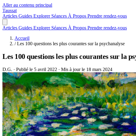
Aller au contenu principal
Taussat
Articles
Guides
Explorer
Séances
À Propos
Prendre rendez-vous
Articles
Guides
Explorer
Séances
À Propos
Prendre rendez-vous
Accueil
/
Les 100 questions les plus courantes sur la psychanalyse
Les 100 questions les plus courantes sur la p
D.G.
·
Publié le 5 avril 2022
·
Mis à jour le 18 mars 2024