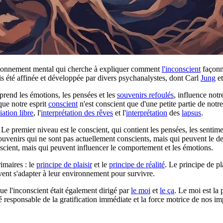
tionnement mental qui cherche à expliquer comment
l'inconscient
façonne
is été affinée et développée par divers psychanalystes, dont Carl
Jung
e
prend les émotions, les pensées et les
souvenirs refoulés
, influence not
que notre esprit
conscient
n'est conscient que d'une petite partie de no
iation libre
, l'
interprétation des rêves
et l'
interprétation
des
lapsus
.
Le premier niveau est le conscient, qui contient les pensées, les sentimen
souvenirs qui ne sont pas actuellement conscients, mais qui peuvent le de
onscient, mais qui peuvent influencer le comportement et les émotions.
imaires : le
principe de plaisir
et le
principe de réalité
. Le principe de pl
ivent s'adapter à leur environnement pour survivre.
que l'inconscient était également dirigé par
le moi
et
le ça
. Le moi est la 
ité responsable de la gratification immédiate et la force motrice de nos im