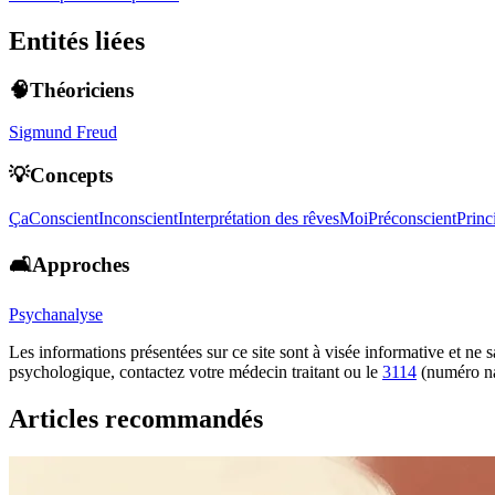
Entités liées
🧠Théoriciens
Sigmund Freud
💡Concepts
Ça
Conscient
Inconscient
Interprétation des rêves
Moi
Préconscient
Princ
🛋️Approches
Psychanalyse
Les informations présentées sur ce site sont à visée informative et ne
psychologique, contactez votre médecin traitant ou le
3114
(numéro na
Articles recommandés