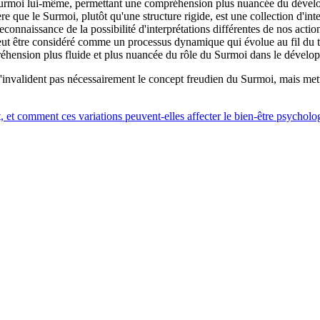
u Surmoi lui-même, permettant une compréhension plus nuancée du déve
e que le Surmoi, plutôt qu'une structure rigide, est une collection d'in
reconnaissance de la possibilité d'interprétations différentes de nos actio
peut être considéré comme un processus dynamique qui évolue au fil du 
éhension plus fluide et plus nuancée du rôle du Surmoi dans le dévelop
es n'invalident pas nécessairement le concept freudien du Surmoi, mais m
t, et comment ces variations peuvent-elles affecter le bien-être psycholo