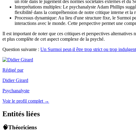
un rôle dans le jugement des normes sociétales externes et d
Interprétations multiples: Le psychanalyste Adam Phillips suggèr
flexibilité dans la compréhension de notre critique interne et la 
Processus dynamique: Au lieu d'une structure fixe, le Surmoi 
interactions avec le monde. Cette perspective permet une compr
Il est important de noter que ces critiques et perspectives alternativ
et plus complète de cet aspect complexe de la psyché.
Question suivante :
Un Surmoi peut-il être trop strict ou trop indulgen
Rédigé par
Didier Girard
Psychanalyste
Voir le profil complet →
Entités liées
🧠Théoriciens