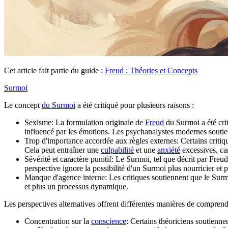
Cet article fait partie du guide :
Freud : Théories et Concepts
Surmoi
Le concept
du Surmoi
a été critiqué pour plusieurs raisons :
Sexisme: La formulation originale de
Freud
du Surmoi a été cri
influencé par les émotions. Les psychanalystes modernes soutien
Trop d'importance accordée aux règles externes: Certains critique
Cela peut entraîner une
culpabilité
et une
anxiété
excessives, car
Sévérité et caractère punitif: Le Surmoi, tel que décrit par Fre
perspective ignore la possibilité d'un Surmoi plus nourricier et p
Manque d'agence interne: Les critiques soutiennent que le Surmoi
et plus un processus dynamique.
Les perspectives alternatives offrent différentes manières de comprend
Concentration sur la
conscience
: Certains théoriciens soutienn