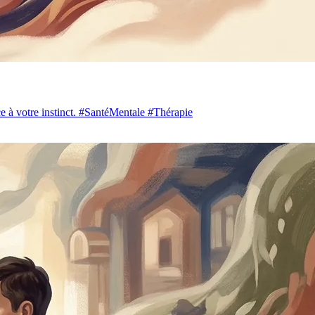
nce à votre instinct. #SantéMentale #Thérapie