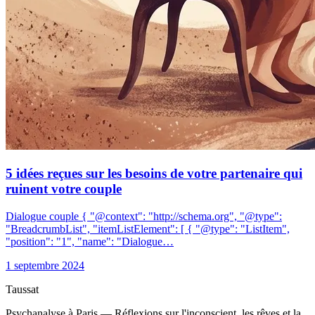
5 idées reçues sur les besoins de votre partenaire qui
ruinent votre couple
Dialogue couple { "@context": "http://schema.org", "@type":
"BreadcrumbList", "itemListElement": [ { "@type": "ListItem",
"position": "1", "name": "Dialogue…
1 septembre 2024
Taussat
Psychanalyse à Paris — Réflexions sur l'inconscient, les rêves et la