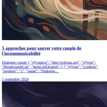
5 approches pour sauver votre couple de
l'incommunicabilité
Dialogue couple { "@context": "http://schema.org", "@type":
"BreadcrumbList", "itemListElement": [ { "@type": "ListItem",
"position": "1", "name": "Dialogue…
1 septembre 2024