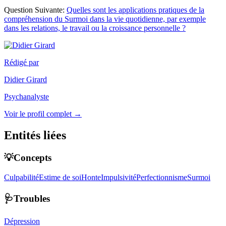
Question Suivante:
Quelles sont les applications pratiques de la
compréhension du Surmoi dans la vie quotidienne, par exemple
dans les relations, le travail ou la croissance personnelle ?
Rédigé par
Didier Girard
Psychanalyste
Voir le profil complet →
Entités liées
💡Concepts
Culpabilité
Estime de soi
Honte
Impulsivité
Perfectionnisme
Surmoi
🩺Troubles
Dépression