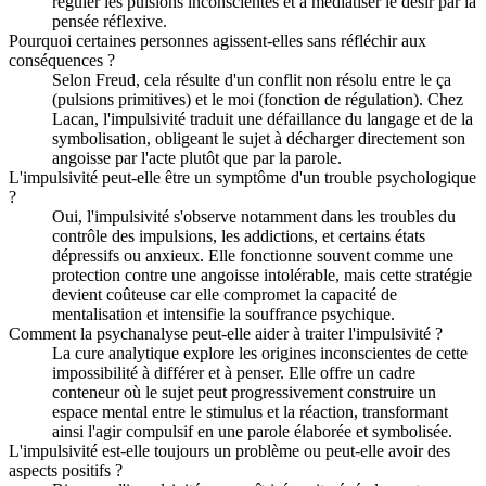
réguler les pulsions inconscientes et à médiatiser le désir par la
pensée réflexive.
Pourquoi certaines personnes agissent-elles sans réfléchir aux
conséquences ?
Selon Freud, cela résulte d'un conflit non résolu entre le ça
(pulsions primitives) et le moi (fonction de régulation). Chez
Lacan, l'impulsivité traduit une défaillance du langage et de la
symbolisation, obligeant le sujet à décharger directement son
angoisse par l'acte plutôt que par la parole.
L'impulsivité peut-elle être un symptôme d'un trouble psychologique
?
Oui, l'impulsivité s'observe notamment dans les troubles du
contrôle des impulsions, les addictions, et certains états
dépressifs ou anxieux. Elle fonctionne souvent comme une
protection contre une angoisse intolérable, mais cette stratégie
devient coûteuse car elle compromet la capacité de
mentalisation et intensifie la souffrance psychique.
Comment la psychanalyse peut-elle aider à traiter l'impulsivité ?
La cure analytique explore les origines inconscientes de cette
impossibilité à différer et à penser. Elle offre un cadre
conteneur où le sujet peut progressivement construire un
espace mental entre le stimulus et la réaction, transformant
ainsi l'agir compulsif en une parole élaborée et symbolisée.
L'impulsivité est-elle toujours un problème ou peut-elle avoir des
aspects positifs ?