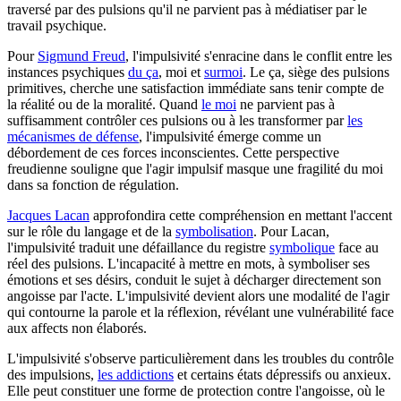
traversé par des pulsions qu'il ne parvient pas à médiatiser par le
travail psychique.
Pour
Sigmund Freud
, l'impulsivité s'enracine dans le conflit entre les
instances psychiques
du ça
, moi et
surmoi
. Le ça, siège des pulsions
primitives, cherche une satisfaction immédiate sans tenir compte de
la réalité ou de la moralité. Quand
le moi
ne parvient pas à
suffisamment contrôler ces pulsions ou à les transformer par
les
mécanismes de défense
, l'impulsivité émerge comme un
débordement de ces forces inconscientes. Cette perspective
freudienne souligne que l'agir impulsif masque une fragilité du moi
dans sa fonction de régulation.
Jacques Lacan
approfondira cette compréhension en mettant l'accent
sur le rôle du langage et de la
symbolisation
. Pour Lacan,
l'impulsivité traduit une défaillance du registre
symbolique
face au
réel des pulsions. L'incapacité à mettre en mots, à symboliser ses
émotions et ses désirs, conduit le sujet à décharger directement son
angoisse par l'acte. L'impulsivité devient alors une modalité de l'agir
qui contourne la parole et la réflexion, révélant une vulnérabilité face
aux affects non élaborés.
L'impulsivité s'observe particulièrement dans les troubles du contrôle
des impulsions,
les addictions
et certains états dépressifs ou anxieux.
Elle peut constituer une forme de protection contre l'angoisse, où le