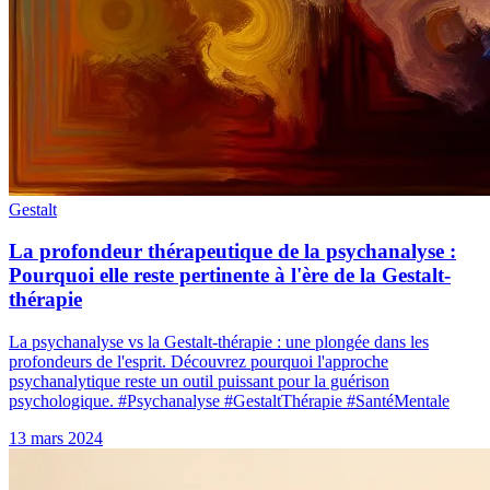
Gestalt
La profondeur thérapeutique de la psychanalyse :
Pourquoi elle reste pertinente à l'ère de la Gestalt-
thérapie
La psychanalyse vs la Gestalt-thérapie : une plongée dans les
profondeurs de l'esprit. Découvrez pourquoi l'approche
psychanalytique reste un outil puissant pour la guérison
psychologique. #Psychanalyse #GestaltThérapie #SantéMentale
13 mars 2024