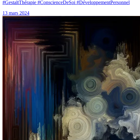
#GestaltThérapie #ConscienceDeSoi #DéveloppementPersonnel
13 mars 2024