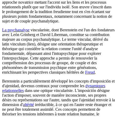
approche novatrice mettant l'accent sur les liens et les processus
relationnels plutôt que sur l'individu isolé. Son œuvre s'inscrit dans
le prolongement de la tradition freudienne tout en s'en écartant sur
plusieurs points fondamentaux, notamment concernant la notion de
sujet et de couple psychanalytique.
La psychanalyse
vinculariste, dont Berenstein est l'un des fondateurs
avec León Grinberg et David Liberman, constitue sa contribution
majeure au corpus psychanalytique. Le terme vincular, dérivé du
latin vinculum (lien), désigne une orientation thérapeutique et
théorique qui considère la relation comme l'unité d'analyse
fondamentale, dépassant ainsi l'intrapsychique pour explorer
l'interpsychique. Cette approche a permis de renouveler la
compréhension des processus de groupe, de couple et des
phénomènes de transmission psychique entre générations,
enrichissant les perspectives classiques héritées de
Freud
.
Berenstein a particulièrement développé les concepts d'imposición et
d'ajenidad, devenus centraux pour comprendre les
dynamiques
relationnelles
dans une optique vinculariste. L'imposición désigne
l'action d'imposer, souvent de manière inconsciente, ses propres
désirs ou représentations sur l'autre, tandis que l'ajenidad renvoie à la
dimension d'
altérité
irréductible, à ce qui en l'autre reste étranger et
ne peut être totalement assimilé. Ces concepts permettent de
théoriser les tensions inhérentes à toute relation humaine, le