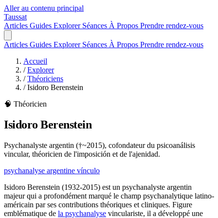
Aller au contenu principal
Taussat
Articles
Guides
Explorer
Séances
À Propos
Prendre rendez-vous
Articles
Guides
Explorer
Séances
À Propos
Prendre rendez-vous
Accueil
/
Explorer
/
Théoriciens
/
Isidoro Berenstein
🧠 Théoricien
Isidoro Berenstein
Psychanalyste argentin (†~2015), cofondateur du psicoanálisis
vincular, théoricien de l'imposición et de l'ajenidad.
psychanalyse argentine
vínculo
Isidoro Berenstein (1932-2015) est un psychanalyste argentin
majeur qui a profondément marqué le champ psychanalytique latino-
américain par ses contributions théoriques et cliniques. Figure
emblématique de
la psychanalyse
vinculariste, il a développé une