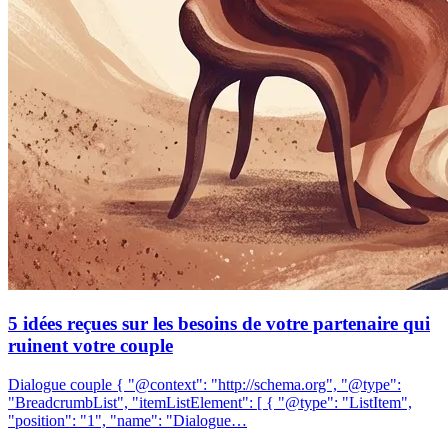
5 idées reçues sur les besoins de votre partenaire qui
ruinent votre couple
Dialogue couple { "@context": "http://schema.org", "@type":
"BreadcrumbList", "itemListElement": [ { "@type": "ListItem",
"position": "1", "name": "Dialogue…