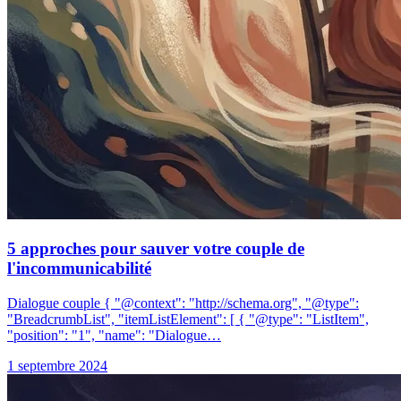
5 approches pour sauver votre couple de
l'incommunicabilité
Dialogue couple { "@context": "http://schema.org", "@type":
"BreadcrumbList", "itemListElement": [ { "@type": "ListItem",
"position": "1", "name": "Dialogue…
1 septembre 2024