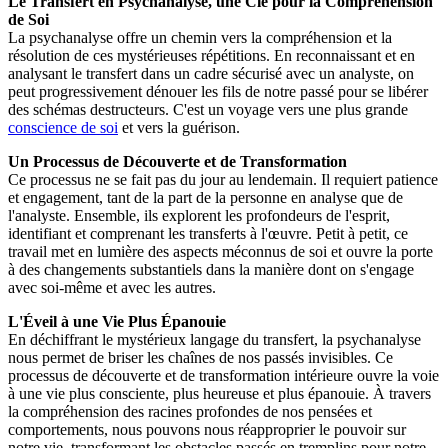
Le Transfert en Psychanalyse, une Clé pour la Compréhension
de Soi
La psychanalyse offre un chemin vers la compréhension et la
résolution de ces mystérieuses répétitions. En reconnaissant et en
analysant le transfert dans un cadre sécurisé avec un analyste, on
peut progressivement dénouer les fils de notre passé pour se libérer
des schémas destructeurs. C'est un voyage vers une plus grande
conscience de soi
et vers la guérison.
Un Processus de Découverte et de Transformation
Ce processus ne se fait pas du jour au lendemain. Il requiert patience
et engagement, tant de la part de la personne en analyse que de
l'analyste. Ensemble, ils explorent les profondeurs de l'esprit,
identifiant et comprenant les transferts à l'œuvre. Petit à petit, ce
travail met en lumière des aspects méconnus de soi et ouvre la porte
à des changements substantiels dans la manière dont on s'engage
avec soi-même et avec les autres.
L'Éveil à une Vie Plus Épanouie
En déchiffrant le mystérieux langage du transfert, la psychanalyse
nous permet de briser les chaînes de nos passés invisibles. Ce
processus de découverte et de transformation intérieure ouvre la voie
à une vie plus consciente, plus heureuse et plus épanouie. À travers
la compréhension des racines profondes de nos pensées et
comportements, nous pouvons nous réapproprier le pouvoir sur
notre vie, transformant les obstacles passés en tremplins pour notre