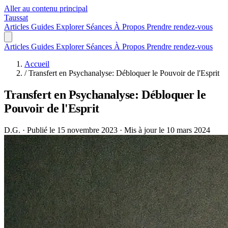
Aller au contenu principal
Taussat
Articles
Guides
Explorer
Séances
À Propos
Prendre rendez-vous
Articles
Guides
Explorer
Séances
À Propos
Prendre rendez-vous
Accueil
/
Transfert en Psychanalyse: Débloquer le Pouvoir de l'Esprit
Transfert en Psychanalyse: Débloquer le
Pouvoir de l'Esprit
D.G.
·
Publié le 15 novembre 2023
·
Mis à jour le 10 mars 2024