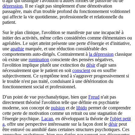
d'agir qui distingue l'avolition d'autres formes de passivité ou de
dépression
. Il ne s'agit pas simplement d'une démotivation
passagère, mais d'un trouble profond du fonctionnement volitionnel
qui affecte la vie quotidienne, professionnelle et relationnelle du
patient.
Sur le plan clinique, l'avolition se manifeste par une incapacité à
initier des activités, même celles considérées comme élémentaires ou
agréables. Le sujet atteint présente une perte d'énergie et d'initiative,
une
apathie
marquée, et une réduction considérable des
comportements auto-dirigés. Contrairement à
la dépression
classique
où existe une
rumination
consciente des pensées négatives,
l'avolition implique plutôt une extinction du
désir
d'agir sans
nécessairement que le patient en soit
conscient
ou en souffre
subjectivement. Ce symptôme tend à s'aggraver progressivement si
le trouble n'est pas traité, conduisant à une détérioration du
fonctionnement social et professionnel.
D'un point de vue psychanalytique, bien que
Freud
n'ait pas
directement théorisé l'avolition telle que définie en psychiatrie
moderne, son concept de
pulsion
et de
libido
permet de comprendre
cette perte de motivation comme un retrait ou une stagnation de
l'énergie psychique.
Lacan
, en développant la théorie de
l'objet petit
a
, offre une perspective intéressante sur la façon dont le
désir
peut
être entravé ou annihilé dans certaines structures psychotiques. Ces
approches analytiques, bien que datées par rapport aux découvertes