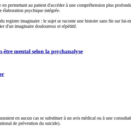
e en permettant au patient d'accéder à une compréhension plus profonde 
une élaboration psychique intégrée.
u registre imaginaire : le sujet se raconte une histoire sans fin sur l
er d'un imaginaire douloureux et répétitif.
n-être mental selon la psychanalyse
er
 sauraient en aucun cas se substituer à un avis médical ou à une consulta
tional de prévention du suicide).