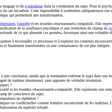
du langage et du
symbolique
dans la constitution du sujet. Pour le psych
ans fin sur lui-même. Cette impossibilité à symboliser adéquatement son 
lique qui permettrait une transformation.
dépression
,
l'anxiété
et les troubles obsessionnels-compulsifs. Elle repr
tensification de la souffrance psychique et une restriction du champ de
co
rofonde de ce qui alimente ces pensées, favorisant ainsi une véritable é
patient à reconnaître ce processus et à explorer les contenus inconscient
es et finalement transformées en une connaissance de soi plus intégrée. 
 à une conclusion, tandis que la rumination enferme le sujet dans une bo
agné de malaise émotionnel, sans apporter de véritable résolution.
giques ?
xiété et les troubles obsessionnels-compulsifs. Elle représente une ten
champ de conscience du sujet.
mpulsion de répétition ?
iques ou conflictuelles comme tentative inconsciente de les maîtriser. L
élaboration du matériel refoulé.