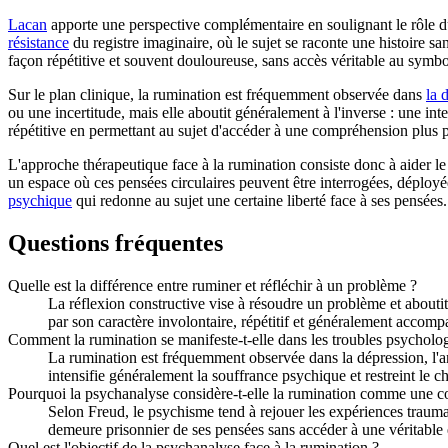
Lacan
apporte une perspective complémentaire en soulignant le rôle 
résistance
du registre imaginaire, où le sujet se raconte une histoire s
façon répétitive et souvent douloureuse, sans accès véritable au symbo
Sur le plan clinique, la rumination est fréquemment observée dans
la 
ou une incertitude, mais elle aboutit généralement à l'inverse : une in
répétitive en permettant au sujet d'accéder à une compréhension plus p
L'approche thérapeutique face à la rumination consiste donc à aider le 
un espace où ces pensées circulaires peuvent être interrogées, déployé
psychique
qui redonne au sujet une certaine liberté face à ses pensées.
Questions fréquentes
Quelle est la différence entre ruminer et réfléchir à un problème ?
La réflexion constructive vise à résoudre un problème et aboutit
par son caractère involontaire, répétitif et généralement accomp
Comment la rumination se manifeste-t-elle dans les troubles psycholo
La rumination est fréquemment observée dans la dépression, l'an
intensifie généralement la souffrance psychique et restreint le 
Pourquoi la psychanalyse considère-t-elle la rumination comme une co
Selon Freud, le psychisme tend à rejouer les expériences traumat
demeure prisonnier de ses pensées sans accéder à une véritable 
Quel est l'objectif de la psychanalyse face à la rumination ?