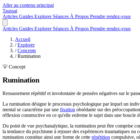
Aller au contenu principal
Taussat
Articles
Guides
Explorer
Séances
À Propos
Prendre rendez-vous
Articles
Guides
Explorer
Séances
À Propos
Prendre rendez-vous
Accueil
/
Explorer
/
Concepts
/
Rumination
💡 Concept
Rumination
Ressassement répétitif et involontaire de pensées négatives sur le passé
La rumination désigne le processus psychologique par lequel un indivi
mental se caractérise par une
fixation
obsédante sur des préoccupations,
réflexion constructive en ce qu'elle enferme le sujet dans une boucle
Du point de vue psychanalytique, la rumination peut être comprise 
la tendance du psychisme à rejouer des expériences traumatiques ou co
rumination constitue ainsi une forme de cette
répétition
compulsive, où