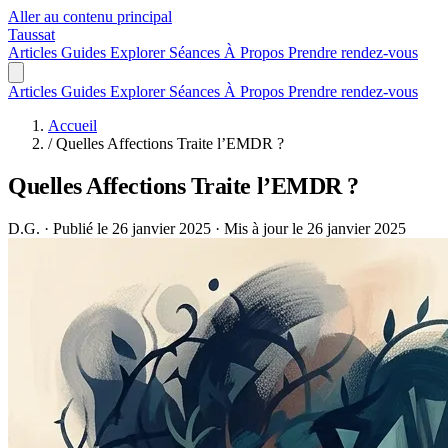
Aller au contenu principal
Taussat
Articles
Guides
Explorer
Séances
À Propos
Prendre rendez-vous
Articles
Guides
Explorer
Séances
À Propos
Prendre rendez-vous
Accueil
/
Quelles Affections Traite l’EMDR ?
Quelles Affections Traite l’EMDR ?
D.G.
·
Publié le 26 janvier 2025
·
Mis à jour le 26 janvier 2025