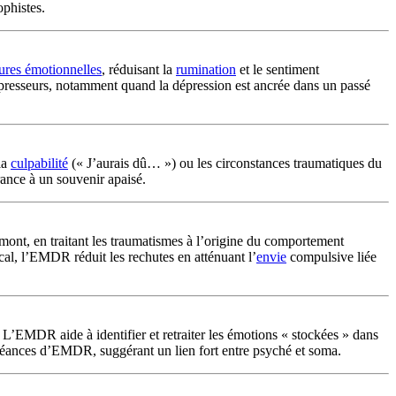
ophistes.
ures émotionnelles
, réduisant la
rumination
et le sentiment
resseurs, notamment quand la dépression est ancrée dans un passé
 la
culpabilité
(« J’aurais dû… ») ou les circonstances traumatiques du
france à un souvenir apaisé.
ont, en traitant les traumatismes à l’origine du comportement
cal, l’EMDR réduit les rechutes en atténuant l’
envie
compulsive liée
 L’EMDR aide à identifier et retraiter les émotions « stockées » dans
 séances d’EMDR, suggérant un lien fort entre psyché et soma.