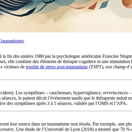
Traumatismes
fin des années 1980 par la psychologue américaine Francine Shapiro, e
ses, elle combine des éléments de thérapie cognitive et une stimulation 
aux victimes de
trouble de stress post-traumatique
(TSPT), son champ d’app
cident). Les symptômes – cauchemars, hypervigilance, reviviscences – 
nces, le patient décrit l’événement tandis que le thérapeute induit une 
ative des symptômes après 3 à 5 séances, validée par l’OMS et l’APA.
souvent leur source dans un traumatisme non résolu. Par exemple, une 
xcessive. Une étude de l’Université de Lyon (2018) a montré que 70 % de