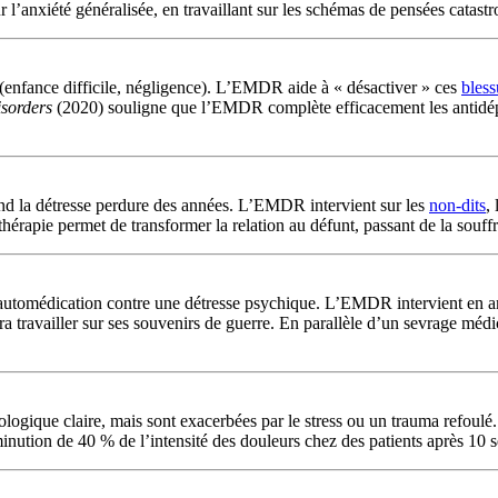
ur l’anxiété généralisée, en travaillant sur les schémas de pensées catastr
s (enfance difficile, négligence). L’EMDR aide à « désactiver » ces
bless
isorders
(2020) souligne que l’EMDR complète efficacement les antidép
d la détresse perdure des années. L’EMDR intervient sur les
non-dits
,
a thérapie permet de transformer la relation au défunt, passant de la souf
automédication contre une détresse psychique. L’EMDR intervient en am
a travailler sur ses souvenirs de guerre. En parallèle d’un sevrage médi
logique claire, mais sont exacerbées par le stress ou un trauma refoulé.
minution de 40 % de l’intensité des douleurs chez des patients après 10