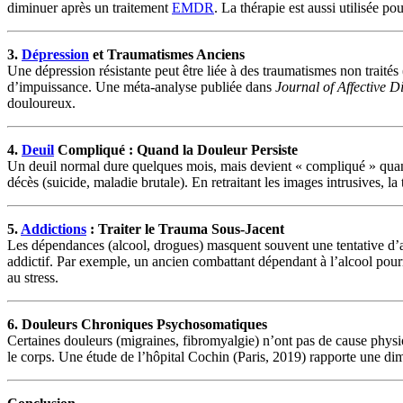
diminuer après un traitement
EMDR
. La thérapie est aussi utilisée po
3.
Dépression
et Traumatismes Anciens
Une dépression résistante peut être liée à des traumatismes non traité
d’impuissance. Une méta-analyse publiée dans
Journal of Affective D
douloureux.
4.
Deuil
Compliqué : Quand la Douleur Persiste
Un deuil normal dure quelques mois, mais devient « compliqué » quan
décès (suicide, maladie brutale). En retraitant les images intrusives, l
5.
Addictions
: Traiter le Trauma Sous-Jacent
Les dépendances (alcool, drogues) masquent souvent une tentative d’
addictif. Par exemple, un ancien combattant dépendant à l’alcool pourr
au stress.
6. Douleurs Chroniques Psychosomatiques
Certaines douleurs (migraines, fibromyalgie) n’ont pas de cause physio
le corps. Une étude de l’hôpital Cochin (Paris, 2019) rapporte une di