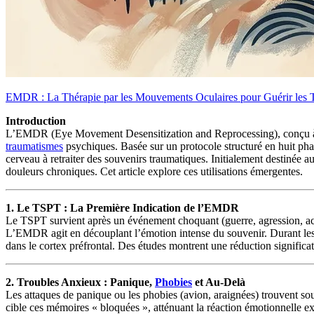
EMDR : La Thérapie par les Mouvements Oculaires pour Guérir les 
Introduction
L’EMDR (Eye Movement Desensitization and Reprocessing), conçu à la 
traumatismes
psychiques. Basée sur un protocole structuré en huit pha
cerveau à retraiter des souvenirs traumatiques. Initialement destinée 
douleurs chroniques. Cet article explore ces utilisations émergentes.
1. Le TSPT : La Première Indication de l’EMDR
Le TSPT survient après un événement choquant (guerre, agression, ac
L’EMDR agit en découplant l’émotion intense du souvenir. Durant les séa
dans le cortex préfrontal. Des études montrent une réduction signific
2. Troubles Anxieux : Panique,
Phobies
et Au-Delà
Les attaques de panique ou les phobies (avion, araignées) trouvent 
cible ces mémoires « bloquées », atténuant la réaction émotionnelle e