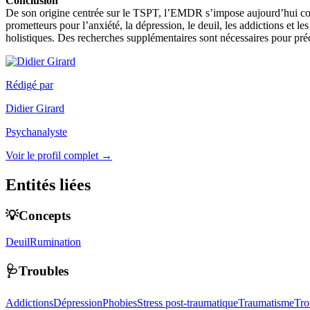
Conclusion
De son origine centrée sur le TSPT, l’EMDR s’impose aujourd’hui comme
prometteurs pour l’anxiété, la dépression, le deuil, les addictions et l
holistiques. Des recherches supplémentaires sont nécessaires pour précis
Rédigé par
Didier Girard
Psychanalyste
Voir le profil complet →
Entités liées
💡Concepts
Deuil
Rumination
🩺Troubles
Addictions
Dépression
Phobies
Stress post-traumatique
Traumatisme
Tro