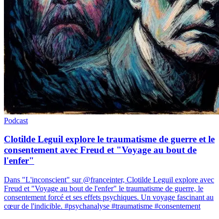
Podcast
Clotilde Leguil explore le traumatisme de guerre et le
consentement avec Freud et "Voyage au bout de
l'enfer"
Dans "L'inconscient" sur @franceinter, Clotilde Leguil explore avec
Freud et "Voyage au bout de l'enfer" le traumatisme de guerre, le
consentement forcé et ses effets psychiques. Un voyage fascinant au
cœur de l'indicible. #psychanalyse #traumatisme #consentement