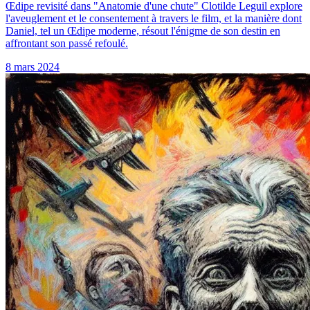
Œdipe revisité dans "Anatomie d'une chute" Clotilde Leguil explore
l'aveuglement et le consentement à travers le film, et la manière dont
Daniel, tel un Œdipe moderne, résout l'énigme de son destin en
affrontant son passé refoulé.
8 mars 2024