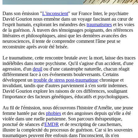
Dans son émission "
L'inconscient
" sur France Inter, le psychiatre
David Gourion nous emmène dans un voyage fascinant au cœur de
l'esprit humain, explorant les méandres des
traumatismes
et les voies
de la guérison. À travers des témoignages poignants, des références
littéraires et philosophiques, ainsi que les dernières avancées des
neurosciences, il tente de comprendre comment l'âme peut se
reconstruire après avoir été brisée.
Le traumatisme, cette rencontre brutale avec la mort, laisse des traces
indélébiles dans notre psychisme. Qu'il s'agisse d'un accident, d'une
agression, d'un
deuil
ou d'une catastrophe naturelle, chacun réagit
différemment face à ces événements bouleversants. Certains
développent un
trouble de stress post-traumatique
chronique et
invalidant, tandis que d'autres parviennent à s'en sortir indemnes.
David Gourion explore les raisons de ces différences, soulignant
l'importance des facteurs génétiques, éducatifs et psychologiques.
Au fil de l'émission, nous découvrons l'histoire d'Amélie, une jeune
femme hantée par des
phobies
et des angoisses depuis qu'elle a été
violée dans une ruelle parisienne. Son parcours thérapeutique,
ponctué de séances d'
EMDR
et de rescripting de cauchemars,
illustre la complexité du processus de guérison. Car si les souvenirs
traumatiques peuvent être enfouis dans l'inconscient, ils n'en