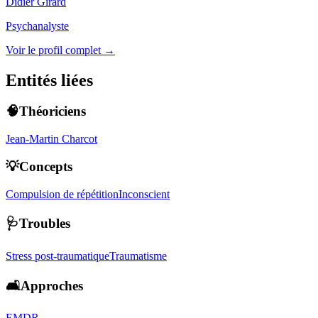
Didier Girard
Psychanalyste
Voir le profil complet →
Entités liées
🧠Théoriciens
Jean-Martin Charcot
💡Concepts
Compulsion de répétition
Inconscient
🩺Troubles
Stress post-traumatique
Traumatisme
🛋️Approches
EMDR