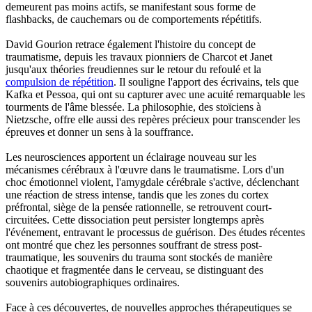
demeurent pas moins actifs, se manifestant sous forme de
flashbacks, de cauchemars ou de comportements répétitifs.
David Gourion retrace également l'histoire du concept de
traumatisme, depuis les travaux pionniers de Charcot et Janet
jusqu'aux théories freudiennes sur le retour du refoulé et la
compulsion de répétition
. Il souligne l'apport des écrivains, tels que
Kafka et Pessoa, qui ont su capturer avec une acuité remarquable les
tourments de l'âme blessée. La philosophie, des stoïciens à
Nietzsche, offre elle aussi des repères précieux pour transcender les
épreuves et donner un sens à la souffrance.
Les neurosciences apportent un éclairage nouveau sur les
mécanismes cérébraux à l'œuvre dans le traumatisme. Lors d'un
choc émotionnel violent, l'amygdale cérébrale s'active, déclenchant
une réaction de stress intense, tandis que les zones du cortex
préfrontal, siège de la pensée rationnelle, se retrouvent court-
circuitées. Cette dissociation peut persister longtemps après
l'événement, entravant le processus de guérison. Des études récentes
ont montré que chez les personnes souffrant de stress post-
traumatique, les souvenirs du trauma sont stockés de manière
chaotique et fragmentée dans le cerveau, se distinguant des
souvenirs autobiographiques ordinaires.
Face à ces découvertes, de nouvelles approches thérapeutiques se