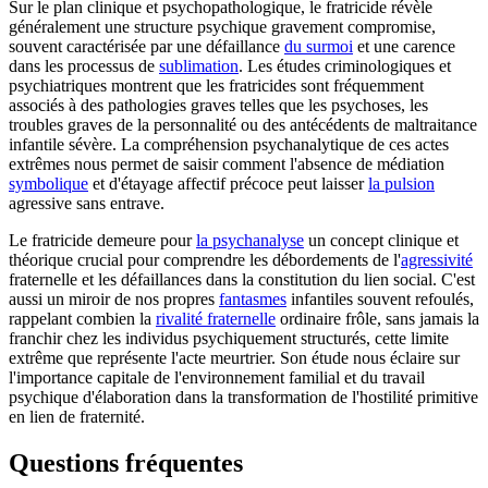
Sur le plan clinique et psychopathologique, le fratricide révèle
généralement une structure psychique gravement compromise,
souvent caractérisée par une défaillance
du surmoi
et une carence
dans les processus de
sublimation
. Les études criminologiques et
psychiatriques montrent que les fratricides sont fréquemment
associés à des pathologies graves telles que les psychoses, les
troubles graves de la personnalité ou des antécédents de maltraitance
infantile sévère. La compréhension psychanalytique de ces actes
extrêmes nous permet de saisir comment l'absence de médiation
symbolique
et d'étayage affectif précoce peut laisser
la pulsion
agressive sans entrave.
Le fratricide demeure pour
la psychanalyse
un concept clinique et
théorique crucial pour comprendre les débordements de l'
agressivité
fraternelle et les défaillances dans la constitution du lien social. C'est
aussi un miroir de nos propres
fantasmes
infantiles souvent refoulés,
rappelant combien la
rivalité fraternelle
ordinaire frôle, sans jamais la
franchir chez les individus psychiquement structurés, cette limite
extrême que représente l'acte meurtrier. Son étude nous éclaire sur
l'importance capitale de l'environnement familial et du travail
psychique d'élaboration dans la transformation de l'hostilité primitive
en lien de fraternité.
Questions fréquentes