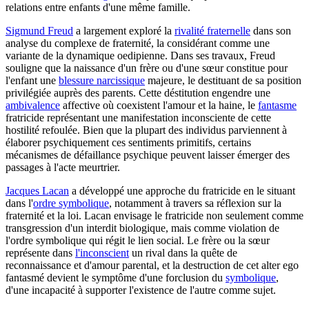
relations entre enfants d'une même famille.
Sigmund Freud
a largement exploré la
rivalité fraternelle
dans son
analyse du complexe de fraternité, la considérant comme une
variante de la dynamique oedipienne. Dans ses travaux, Freud
souligne que la naissance d'un frère ou d'une sœur constitue pour
l'enfant une
blessure narcissique
majeure, le destituant de sa position
privilégiée auprès des parents. Cette déstitution engendre une
ambivalence
affective où coexistent l'amour et la haine, le
fantasme
fratricide représentant une manifestation inconsciente de cette
hostilité refoulée. Bien que la plupart des individus parviennent à
élaborer psychiquement ces sentiments primitifs, certains
mécanismes de défaillance psychique peuvent laisser émerger des
passages à l'acte meurtrier.
Jacques Lacan
a développé une approche du fratricide en le situant
dans l'
ordre symbolique
, notamment à travers sa réflexion sur la
fraternité et la loi. Lacan envisage le fratricide non seulement comme
transgression d'un interdit biologique, mais comme violation de
l'ordre symbolique qui régit le lien social. Le frère ou la sœur
représente dans
l'inconscient
un rival dans la quête de
reconnaissance et d'amour parental, et la destruction de cet alter ego
fantasmé devient le symptôme d'une forclusion du
symbolique
,
d'une incapacité à supporter l'existence de l'autre comme sujet.