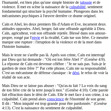
l'humanité, est bien plus qu'une simple histoire de
jalousie
et de
violence. Il met en scène la naissance de la
culpabilité
, sentiment
fondamental qui structure la psyché humaine. Plongeons dans les
mécanismes psychiques à l'œuvre derrière ce drame originel.
Caïn et Abel, les deux premiers fils d'Adam et Eve, incarnent deux
attitudes opposées. Abel, berger, fait une offrande agréable à Dieu.
Caïn, agriculteur, voit son offrande rejetée. Blessé dans son amour-
propre, rongé par l'
envie
et la rivalité, Caïn tue son frère. Ce meurtre
marque une rupture : l'irruption de la violence et de la mort dans
l'histoire humaine.
Mais le texte ne s'arrête pas là. Après son crime, Caïn est interrogé
par Dieu qui lui demande : "Où est ton frère Abel ?" (Genèse 4:9).
La réponse de Caïn est devenue célèbre : "Je ne sais pas. Suis-je le
gardien de mon frère ?" Par cette phrase, Caïn nie sa responsabilité.
C'est un mécanisme de défense classique : le
déni
, le refus de voir la
réalité de son acte.
Mais Dieu ne se laisse pas abuser : "Qu'as-tu fait ? La voix du sang
de ton frère crie de la terre jusqu'à moi." (Genèse 4:10). Cette parole
fait effraction dans le déni de Caïn. Elle le met face à son crime, à sa
culpabilité. Caïn prend alors
conscience
de l'énormité de son geste.
Il dit : "Mon iniquité est trop grande pour être pardonnée." (Genèse
4:13). C'est la naissance du sentiment de culpabilité.