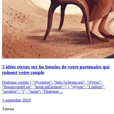
5 idées reçues sur les besoins de votre partenaire qui
ruinent votre couple
Dialogue couple { "@context": "http://schema.org", "@type":
"BreadcrumbList", "itemListElement": [ { "@type": "ListItem",
"position": "1", "name": "Dialogue…
1 septembre 2024
Taussat