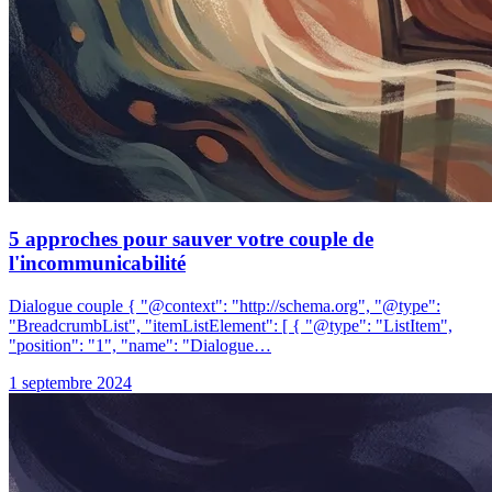
5 approches pour sauver votre couple de
l'incommunicabilité
Dialogue couple { "@context": "http://schema.org", "@type":
"BreadcrumbList", "itemListElement": [ { "@type": "ListItem",
"position": "1", "name": "Dialogue…
1 septembre 2024