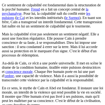
Ce sentiment de culpabilité est fondamental dans la structuration de
la psyché humaine.
Freud
en a fait un concept central de
la
psychanalyse
. Pour lui, la culpabilité naît du conflit entre
les
pulsions
(
le Ça
) et les interdits intériorisés (
le Surmoi
). En tuant son
frère, Caïn a transgressé un interdit fondamental. Cette transgression
fait naître en lui un sentiment de culpabilité qui le tourmente.
Mais la culpabilité n'est pas seulement un sentiment négatif. Elle a
aussi une fonction régulatrice. Elle pousse Caïn à prendre
conscience de sa faute, à se responsabiliser. Dieu lui impose une
sanction : il sera condamné à errer sur la terre. Mais il lui accorde
aussi sa protection en le marquant d'un signe. C'est le début d'un
processus de rédemption.
Au-delà de Caïn, ce récit a une portée universelle. Il met en scène le
drame de la condition humaine, tiraillée entre pulsions destructrices
et
conscience morale
. Chaque être humain porte en lui une part
d'
ombre
, une capacité de violence. Mais il a aussi la possibilité de
transcender cette violence par la culpabilité et la responsabilité.
En ce sens, le mythe de Caïn et Abel est fondateur. Il instaure une loi
morale, un interdit de la violence qui rend possible la vie en société.
Il montre que l'être humain n'est pas livré à ses pulsions, mais qu'il
peut les maîtriser par sa conscience. C'est le début de la civilisation,
au sens freudien du terme.