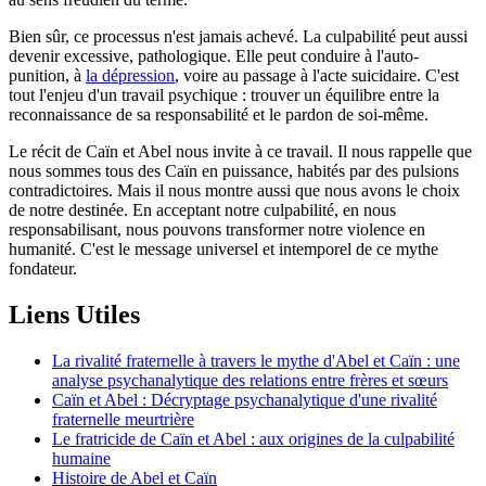
Bien sûr, ce processus n'est jamais achevé. La culpabilité peut aussi
devenir excessive, pathologique. Elle peut conduire à l'auto-
punition, à
la dépression
, voire au passage à l'acte suicidaire. C'est
tout l'enjeu d'un travail psychique : trouver un équilibre entre la
reconnaissance de sa responsabilité et le pardon de soi-même.
Le récit de Caïn et Abel nous invite à ce travail. Il nous rappelle que
nous sommes tous des Caïn en puissance, habités par des pulsions
contradictoires. Mais il nous montre aussi que nous avons le choix
de notre destinée. En acceptant notre culpabilité, en nous
responsabilisant, nous pouvons transformer notre violence en
humanité. C'est le message universel et intemporel de ce mythe
fondateur.
Liens Utiles
La rivalité fraternelle à travers le mythe d'Abel et Caïn : une
analyse psychanalytique des relations entre frères et sœurs
Caïn et Abel : Décryptage psychanalytique d'une rivalité
fraternelle meurtrière
Le fratricide de Caïn et Abel : aux origines de la culpabilité
humaine
Histoire de Abel et Caïn