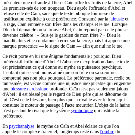
présentent une offrande à Dieu : Caïn offre les fruits de la terre, Abel
les premiers-nés de son troupeau. Dieu agrée l'offrande d'Abel et
refuse celle de Caïn, sans que le texte biblique fournisse de
justification explicite à cette préférence. Consumé par la
jalousie
et
la rage, Caïn emmène son frère dans les champs et le tue. Lorsque
Dieu lui demande où se trouve Abel, Caïn répond par cette phrase
devenue célèbre : « Suis-je le gardien de mon frère ? » Dieu le
maudit alors et le condamne à errer sur la terre, mais lui appose une
marque protectrice — le signe de Caïn — afin que nul ne le tue.
Ce récit porte en lui une énigme fondamentale : pourquoi Dieu
préfère-t-il l'offrande d'Abel ? L'absence d'explication dans le texte
est précisément ce qui donne au mythe sa puissance psychique.
L'enfant qui se sent moins aimé que son frère ou sa sœur ne
comprend pas non plus pourquoi. La préférence parentale, réelle ou
fantasmée, est vécue comme une injustice inexplicable qui engendre
une
blessure narcissique
profonde. Caïn n'est pas seulement jaloux
d'Abel : il est blessé par le regard de Dieu-père qui se détourne de
lui. C'est cette blessure, bien plus que la rivalité avec le frère, qui
constitue le moteur du passage à l'acte meurtrier. L'objet de la haine
n'est pas tant le rival que le système
symbolique
qui institue la
préférence.
En
psychanalyse
, le mythe de Caïn et Abel éclaire ce que l'on
appelle le complexe fraternel, longtemps resté dans
l'ombre
du