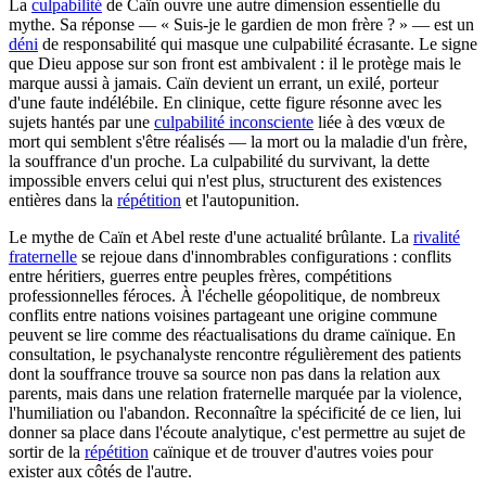
La
culpabilité
de Caïn ouvre une autre dimension essentielle du
mythe. Sa réponse — « Suis-je le gardien de mon frère ? » — est un
déni
de responsabilité qui masque une culpabilité écrasante. Le signe
que Dieu appose sur son front est ambivalent : il le protège mais le
marque aussi à jamais. Caïn devient un errant, un exilé, porteur
d'une faute indélébile. En clinique, cette figure résonne avec les
sujets hantés par une
culpabilité inconsciente
liée à des vœux de
mort qui semblent s'être réalisés — la mort ou la maladie d'un frère,
la souffrance d'un proche. La culpabilité du survivant, la dette
impossible envers celui qui n'est plus, structurent des existences
entières dans la
répétition
et l'autopunition.
Le mythe de Caïn et Abel reste d'une actualité brûlante. La
rivalité
fraternelle
se rejoue dans d'innombrables configurations : conflits
entre héritiers, guerres entre peuples frères, compétitions
professionnelles féroces. À l'échelle géopolitique, de nombreux
conflits entre nations voisines partageant une origine commune
peuvent se lire comme des réactualisations du drame caïnique. En
consultation, le psychanalyste rencontre régulièrement des patients
dont la souffrance trouve sa source non pas dans la relation aux
parents, mais dans une relation fraternelle marquée par la violence,
l'humiliation ou l'abandon. Reconnaître la spécificité de ce lien, lui
donner sa place dans l'écoute analytique, c'est permettre au sujet de
sortir de la
répétition
caïnique et de trouver d'autres voies pour
exister aux côtés de l'autre.