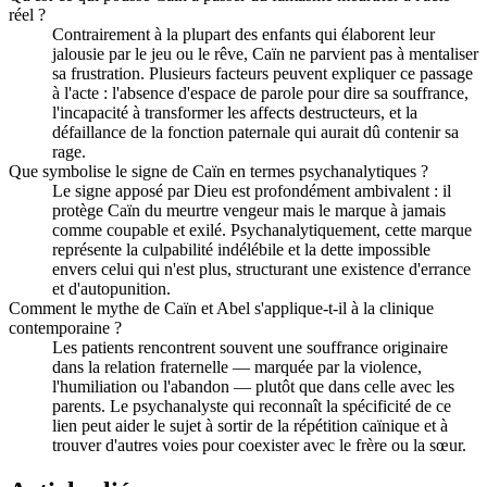
réel ?
Contrairement à la plupart des enfants qui élaborent leur
jalousie par le jeu ou le rêve, Caïn ne parvient pas à mentaliser
sa frustration. Plusieurs facteurs peuvent expliquer ce passage
à l'acte : l'absence d'espace de parole pour dire sa souffrance,
l'incapacité à transformer les affects destructeurs, et la
défaillance de la fonction paternale qui aurait dû contenir sa
rage.
Que symbolise le signe de Caïn en termes psychanalytiques ?
Le signe apposé par Dieu est profondément ambivalent : il
protège Caïn du meurtre vengeur mais le marque à jamais
comme coupable et exilé. Psychanalytiquement, cette marque
représente la culpabilité indélébile et la dette impossible
envers celui qui n'est plus, structurant une existence d'errance
et d'autopunition.
Comment le mythe de Caïn et Abel s'applique-t-il à la clinique
contemporaine ?
Les patients rencontrent souvent une souffrance originaire
dans la relation fraternelle — marquée par la violence,
l'humiliation ou l'abandon — plutôt que dans celle avec les
parents. Le psychanalyste qui reconnaît la spécificité de ce
lien peut aider le sujet à sortir de la répétition caïnique et à
trouver d'autres voies pour coexister avec le frère ou la sœur.