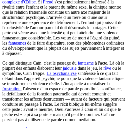
complexe d'Œdipe
. Si
Freud
s'est principalement intéressé à la
rivalité entre l'enfant et le parent du même sexe, la clinique montre
que la relation fraternelle constitue un autre axe majeur de la
structuration psychique. L'arrivée d'un frère ou d'une sœur
représente une expérience de détrônement : l'enfant qui jouissait de
l'exclusivité de l'amour parental doit désormais le partager. Cette
perte est vécue avec une intensité qui peut atteindre une violence
fantasmatique considérable. Les vœux de mort à l'égard du puîné,
les
fantasmes
de le faire disparaître, sont des phénomènes ordinaires
du développement que la plupart des sujets parviennent à intégrer et
à dépasser.
Ce qui distingue Caïn, c'est le passage du
fantasme
à l'acte. Là où la
plupart des enfants élaborent leur
jalousie
dans le jeu, le
rêve
ou le
symptôme, Caïn frappe.
La psychanalyse
s'intéresse à ce qui fait
défaut dans l'appareil psychique pour que la violence fantasmatique
se transforme en violence réelle. L'incapacité à mentaliser la
frustration
, l'absence d'un espace de parole pour dire la souffrance,
la défaillance de la fonction paternelle qui devrait contenir et
transformer les affects destructeurs — autant de facteurs qui peuvent
conduire au passage à l'acte. Le récit biblique lui-même suggère
cette piste : avant le meurtre, Dieu s'adresse à Caïn et lui dit que le
péché est « tapi à sa porte » mais qu'il peut le dominer. Caïn ne
parvient pas à utiliser cette parole comme médiation.