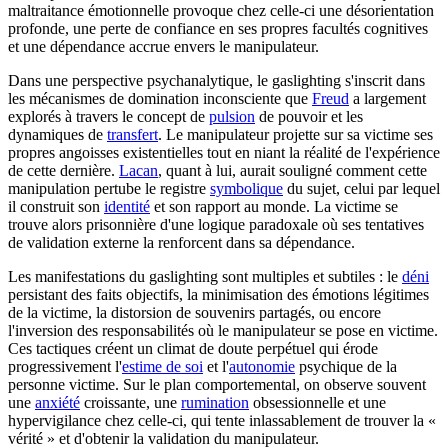
maltraitance émotionnelle provoque chez celle-ci une désorientation
profonde, une perte de confiance en ses propres facultés cognitives
et une dépendance accrue envers le manipulateur.
Dans une perspective psychanalytique, le gaslighting s'inscrit dans
les mécanismes de domination inconsciente que
Freud
a largement
explorés à travers le concept de
pulsion
de pouvoir et les
dynamiques de
transfert
. Le manipulateur projette sur sa victime ses
propres angoisses existentielles tout en niant la réalité de l'expérience
de cette dernière.
Lacan
, quant à lui, aurait souligné comment cette
manipulation pertube le registre
symbolique
du sujet, celui par lequel
il construit son
identité
et son rapport au monde. La victime se
trouve alors prisonnière d'une logique paradoxale où ses tentatives
de validation externe la renforcent dans sa dépendance.
Les manifestations du gaslighting sont multiples et subtiles : le
déni
persistant des faits objectifs, la minimisation des émotions légitimes
de la victime, la distorsion de souvenirs partagés, ou encore
l'inversion des responsabilités où le manipulateur se pose en victime.
Ces tactiques créent un climat de doute perpétuel qui érode
progressivement l'
estime de soi
et l'
autonomie
psychique de la
personne victime. Sur le plan comportemental, on observe souvent
une
anxiété
croissante, une
rumination
obsessionnelle et une
hypervigilance chez celle-ci, qui tente inlassablement de trouver la «
vérité » et d'obtenir la validation du manipulateur.