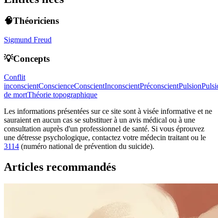
🧠Théoriciens
Sigmund Freud
💡Concepts
Conflit
inconscient
Conscience
Conscient
Inconscient
Préconscient
Pulsion
Pulsi
de mort
Théorie topographique
Les informations présentées sur ce site sont à visée informative et ne
sauraient en aucun cas se substituer à un avis médical ou à une
consultation auprès d'un professionnel de santé. Si vous éprouvez
une détresse psychologique, contactez votre médecin traitant ou le
3114
(numéro national de prévention du suicide).
Articles recommandés