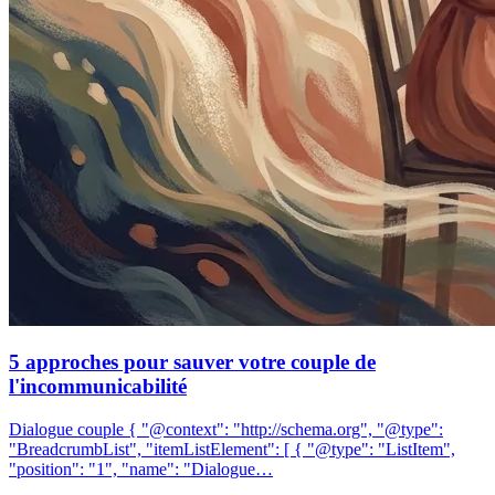
5 approches pour sauver votre couple de
l'incommunicabilité
Dialogue couple { "@context": "http://schema.org", "@type":
"BreadcrumbList", "itemListElement": [ { "@type": "ListItem",
"position": "1", "name": "Dialogue…