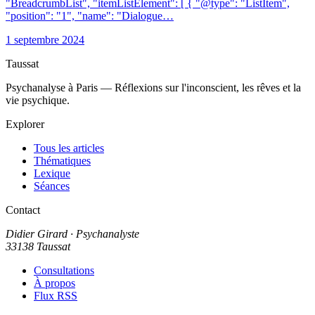
"BreadcrumbList", "itemListElement": [ { "@type": "ListItem",
"position": "1", "name": "Dialogue…
1 septembre 2024
Taussat
Psychanalyse à Paris — Réflexions sur l'inconscient, les rêves et la
vie psychique.
Explorer
Tous les articles
Thématiques
Lexique
Séances
Contact
Didier Girard
· Psychanalyste
33138 Taussat
Consultations
À propos
Flux RSS