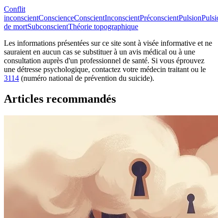
Conflit
inconscient
Conscience
Conscient
Inconscient
Préconscient
Pulsion
Pulsi
de mort
Subconscient
Théorie topographique
Les informations présentées sur ce site sont à visée informative et ne
sauraient en aucun cas se substituer à un avis médical ou à une
consultation auprès d'un professionnel de santé. Si vous éprouvez
une détresse psychologique, contactez votre médecin traitant ou le
3114
(numéro national de prévention du suicide).
Articles recommandés