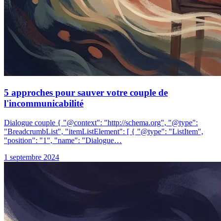
5 approches pour sauver votre couple de
l'incommunicabilité
Dialogue couple { "@context": "http://schema.org", "@type":
"BreadcrumbList", "itemListElement": [ { "@type": "ListItem",
"position": "1", "name": "Dialogue…
1 septembre 2024