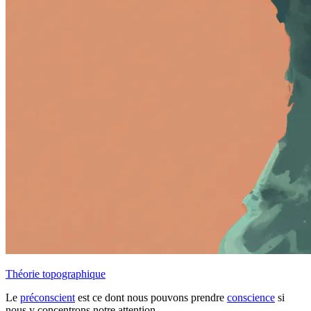
Théorie topographique
Le
préconscient
est ce dont nous pouvons prendre
conscience
si
nous y concentrons notre attention.