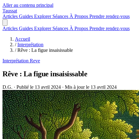
Aller au contenu principal
Taussat
Articles
Guides
Explorer
Séances
À Propos
Prendre rendez-vous
Articles
Guides
Explorer
Séances
À Propos
Prendre rendez-vous
Accueil
/
Interprétation
/
Rêve : La figue insaisissable
Interprétation
Reve
Rêve : La figue insaisissable
D.G.
·
Publié le 13 avril 2024
·
Mis à jour le 13 avril 2024