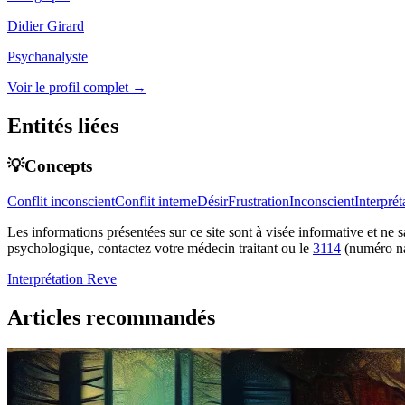
Didier Girard
Psychanalyste
Voir le profil complet →
Entités liées
💡Concepts
Conflit inconscient
Conflit interne
Désir
Frustration
Inconscient
Interprét
Les informations présentées sur ce site sont à visée informative et ne
psychologique, contactez votre médecin traitant ou le
3114
(numéro na
Interprétation
Reve
Articles recommandés