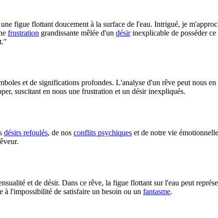
une figue flottant doucement à la surface de l'eau. Intrigué, je m'approch
une
frustration
grandissante mêlée d'un
désir
inexplicable de posséder ce f
t."
mboles et de significations profondes. L'analyse d'un rêve peut nous en 
per, suscitant en nous une frustration et un désir inexpliqués.
os
désirs refoulés
, de nos
conflits psychiques
et de notre vie émotionnelle
êveur.
nsualité et de désir. Dans ce rêve, la figue flottant sur l'eau peut repré
ce à l'impossibilité de satisfaire un besoin ou un
fantasme
.