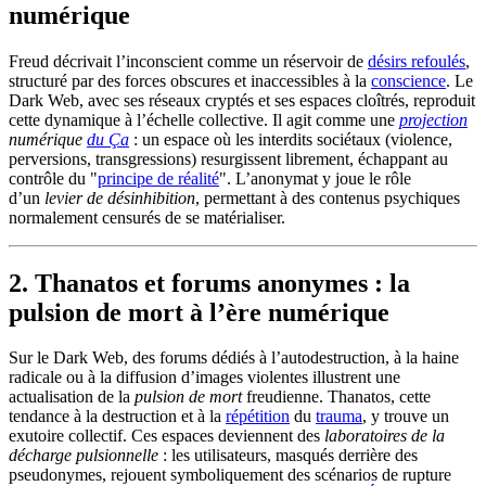
numérique
Freud décrivait l’inconscient comme un réservoir de
désirs refoulés
,
structuré par des forces obscures et inaccessibles à la
conscience
. Le
Dark Web, avec ses réseaux cryptés et ses espaces cloîtrés, reproduit
cette dynamique à l’échelle collective. Il agit comme une
projection
numérique
du Ça
: un espace où les interdits sociétaux (violence,
perversions, transgressions) resurgissent librement, échappant au
contrôle du "
principe de réalité
". L’anonymat y joue le rôle
d’un
levier de désinhibition
, permettant à des contenus psychiques
normalement censurés de se matérialiser.
2. Thanatos et forums anonymes : la
pulsion de mort à l’ère numérique
Sur le Dark Web, des forums dédiés à l’autodestruction, à la haine
radicale ou à la diffusion d’images violentes illustrent une
actualisation de la
pulsion de mort
freudienne. Thanatos, cette
tendance à la destruction et à la
répétition
du
trauma
, y trouve un
exutoire collectif. Ces espaces deviennent des
laboratoires de la
décharge pulsionnelle
: les utilisateurs, masqués derrière des
pseudonymes, rejouent symboliquement des scénarios de rupture