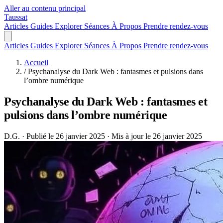
Aller au contenu principal
Taussat
Articles
Guides
Explorer
Séances
À Propos
Prendre rendez-vous
Articles
Guides
Explorer
Séances
À Propos
Prendre rendez-vous
Accueil
/
Psychanalyse du Dark Web : fantasmes et pulsions dans
l’ombre numérique
Psychanalyse du Dark Web : fantasmes et
pulsions dans l’ombre numérique
D.G.
·
Publié le 26 janvier 2025
·
Mis à jour le 26 janvier 2025