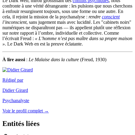
Le Dark Web, miroir grossissant des
conflits psychiques
, nous
confronte à une vérité dérangeante : les pulsions que nous cherchons
à enfouir resurgissent toujours, sous une forme ou une autre. En
cela, il rejoint la mission de la psychanalyse :
rendre
conscient
l’inconscient
, sans jugement mais avec lucidité. Les "cabinets noirs"
numériques ne disparaîtront pas — ils appellent plutôt une réflexion
sur notre rapport à l’ombre, individuelle et collective. Comme
l’écrivait Freud :
« L’homme n’est pas maître dans sa propre maison
»
. Le Dark Web en est la preuve éclatante.
À lire aussi
:
Le Malaise dans la culture
(Freud, 1930)
Rédigé par
Didier Girard
Psychanalyste
Voir le profil complet →
Entités liées