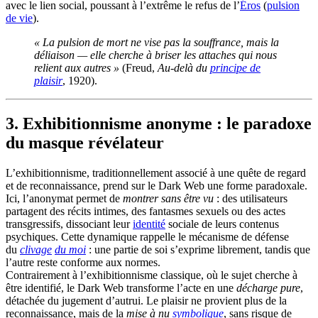
avec le lien social, poussant à l’extrême le refus de l’
Éros
(
pulsion
de vie
).
« La pulsion de mort ne vise pas la souffrance, mais la
déliaison — elle cherche à briser les attaches qui nous
relient aux autres »
(Freud,
Au-delà du
principe de
plaisir
, 1920).
3. Exhibitionnisme anonyme : le paradoxe
du masque révélateur
L’exhibitionnisme, traditionnellement associé à une quête de regard
et de reconnaissance, prend sur le Dark Web une forme paradoxale.
Ici, l’anonymat permet de
montrer sans être vu
: des utilisateurs
partagent des récits intimes, des fantasmes sexuels ou des actes
transgressifs, dissociant leur
identité
sociale de leurs contenus
psychiques. Cette dynamique rappelle le mécanisme de défense
du
clivage
du moi
: une partie de soi s’exprime librement, tandis que
l’autre reste conforme aux normes.
Contrairement à l’exhibitionnisme classique, où le sujet cherche à
être identifié, le Dark Web transforme l’acte en une
décharge pure
,
détachée du jugement d’autrui. Le plaisir ne provient plus de la
reconnaissance, mais de la
mise à nu
symbolique
, sans risque de