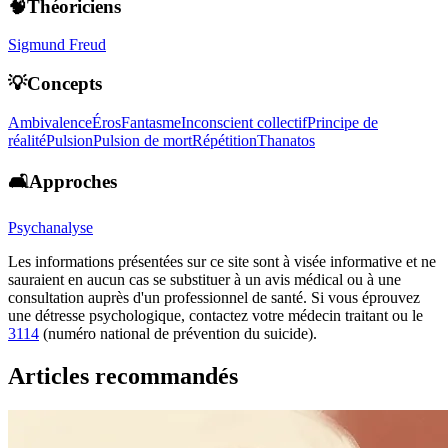
🧠Théoriciens
Sigmund Freud
💡Concepts
Ambivalence
Éros
Fantasme
Inconscient collectif
Principe de
réalité
Pulsion
Pulsion de mort
Répétition
Thanatos
🛋️Approches
Psychanalyse
Les informations présentées sur ce site sont à visée informative et ne
sauraient en aucun cas se substituer à un avis médical ou à une
consultation auprès d'un professionnel de santé. Si vous éprouvez
une détresse psychologique, contactez votre médecin traitant ou le
3114
(numéro national de prévention du suicide).
Articles recommandés