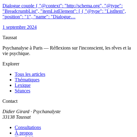
Dialogue couple { "@context": "http://schema.org", "@type":
"BreadcrumbList", "itemListElement": [ { "@type": "ListItem",
"position": "1", "name": "Dialogue…
1 septembre 2024
Taussat
Psychanalyse à Paris — Réflexions sur l'inconscient, les rêves et la
vie psychique.
Explorer
Tous les articles
Thématiques
Lexique
Séances
Contact
Didier Girard
· Psychanalyste
33138 Taussat
Consultations
À propos