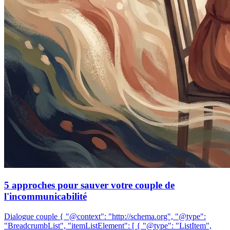
5 approches pour sauver votre couple de
l'incommunicabilité
Dialogue couple { "@context": "http://schema.org", "@type":
"BreadcrumbList", "itemListElement": [ { "@type": "ListItem",