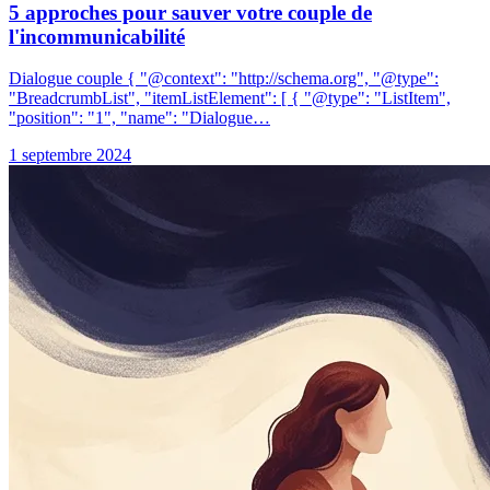
5 approches pour sauver votre couple de
l'incommunicabilité
Dialogue couple { "@context": "http://schema.org", "@type":
"BreadcrumbList", "itemListElement": [ { "@type": "ListItem",
"position": "1", "name": "Dialogue…
1 septembre 2024