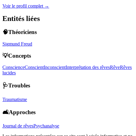
Voir le profil complet →
Entités liées
🧠Théoriciens
Sigmund Freud
💡Concepts
Conscience
Conscient
Inconscient
Interprétation des rêves
Rêve
Rêves
lucides
🩺Troubles
Traumatisme
🛋️Approches
Journal de rêves
Psychanalyse