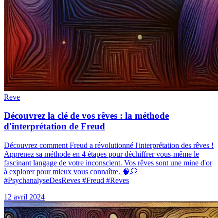
Reve
Découvrez la clé de vos rêves : la méthode
d'interprétation de Freud
Découvrez comment Freud a révolutionné l'interprétation des rêves !
Apprenez sa méthode en 4 étapes pour déchiffrer vous-même le
fascinant langage de votre inconscient. Vos rêves sont une mine d'or
à explorer pour mieux vous connaître. 🧠💭
#PsychanalyseDesReves #Freud #Reves
12 avril 2024