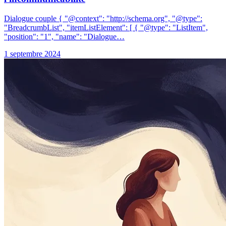
Dialogue couple { "@context": "http://schema.org", "@type":
"BreadcrumbList", "itemListElement": [ { "@type": "ListItem",
"position": "1", "name": "Dialogue…
1 septembre 2024