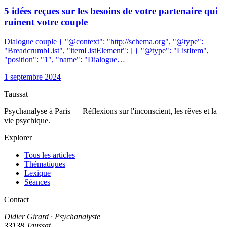
5 idées reçues sur les besoins de votre partenaire qui
ruinent votre couple
Dialogue couple { "@context": "http://schema.org", "@type":
"BreadcrumbList", "itemListElement": [ { "@type": "ListItem",
"position": "1", "name": "Dialogue…
1 septembre 2024
Taussat
Psychanalyse à Paris — Réflexions sur l'inconscient, les rêves et la
vie psychique.
Explorer
Tous les articles
Thématiques
Lexique
Séances
Contact
Didier Girard
· Psychanalyste
33138 Taussat