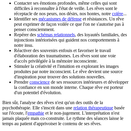
Contacter ses émotions profondes, même celles qui sont
difficiles à reconnaître à l'état de veille. Les rêves sont le
réceptacle de nos peurs, nos désirs, nos hontes, notre
colère
...
Identifier ses
mécanismes de défense
et résistances. Un rêve
peut exprimer de façon voilée ce que l'on ne s'autorise pas à
penser consciemment.
Repérer des
schémas relationnels
, des loyautés familiales, des
injonctions intériorisées qui guident nos comportements à
notre insu.
Réactiver des souvenirs enfouis et favoriser le travail
d'élaboration des traumatismes. Les rêves sont une voie
d'accès privilégiée à la mémoire inconsciente.
Stimuler la créativité et l'intuition en explorant les images
produites par notre inconscient. Le rêve devient une source
d'inspiration pour trouver des solutions nouvelles.
Prendre
conscience
de ses ressources intérieures et développer
la confiance en son monde interne. Chaque rêve est porteur
d'un potentiel d'évolution.
Bien sûr, l'analyse des rêves n'est qu'un des outils de la
psychothérapie. Elle s'inscrit dans une
relation thérapeutique
basée
sur l'écoute, l'
empathie
et le non-jugement. L'interprétation n'est
jamais plaquée mais co-construite. Le rythme des séances laisse le
temps au patient d'apprivoiser le contenu de ses rêves.