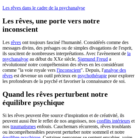
Les rêves dans le cadre de la psychanalyse
Les rêves, une porte vers notre
inconscient
Les
rêves
ont toujours fasciné l'humanité. Considérés comme des
messages divins, des présages ou de simples divagations de l'esprit,
ils suscitent de nombreuses interprétations. Avec l'avènement de
la
psychanalyse
au début du XXe siècle,
Sigmund Freud
a
révolutionné notre compréhension des rêves en les considérant
comme "la voie royale vers
l'inconscient
". Depuis, l'
analyse des
rêves
est devenue un outil précieux en
psychothérapie
pour explorer
les profondeurs de la psyché et favoriser la connaissance de soi.
Quand les rêves perturbent notre
équilibre psychique
Si les rêves peuvent être source d'inspiration et de créativité, ils
peuvent aussi être le reflet de nos angoisses, nos
conflits intérieurs
et
nos
traumatismes
enfouis. Cauchemars récurrents, rêves troublants
ou incompréhensibles peuvent perturber notre sommeil et notre
équilibre psychique
. Certaines personnes se sentent envahies, voire