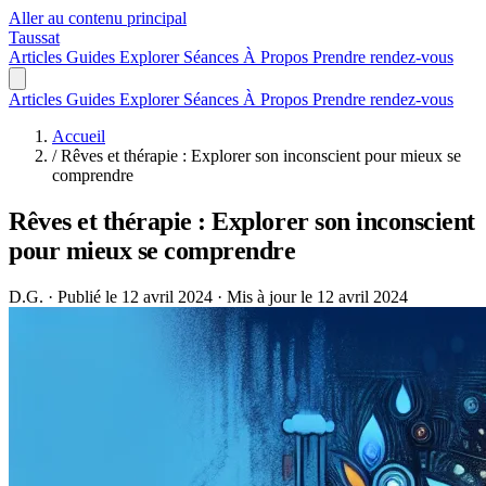
Aller au contenu principal
Taussat
Articles
Guides
Explorer
Séances
À Propos
Prendre rendez-vous
Articles
Guides
Explorer
Séances
À Propos
Prendre rendez-vous
Accueil
/
Rêves et thérapie : Explorer son inconscient pour mieux se
comprendre
Rêves et thérapie : Explorer son inconscient
pour mieux se comprendre
D.G.
·
Publié le 12 avril 2024
·
Mis à jour le 12 avril 2024