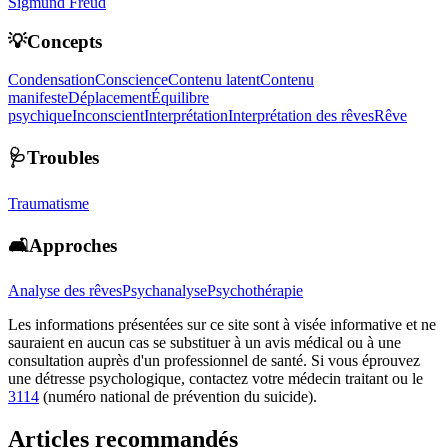
Sigmund Freud
💡Concepts
Condensation
Conscience
Contenu latent
Contenu
manifeste
Déplacement
Équilibre
psychique
Inconscient
Interprétation
Interprétation des rêves
Rêve
🩺Troubles
Traumatisme
🛋️Approches
Analyse des rêves
Psychanalyse
Psychothérapie
Les informations présentées sur ce site sont à visée informative et ne
sauraient en aucun cas se substituer à un avis médical ou à une
consultation auprès d'un professionnel de santé. Si vous éprouvez
une détresse psychologique, contactez votre médecin traitant ou le
3114
(numéro national de prévention du suicide).
Articles recommandés