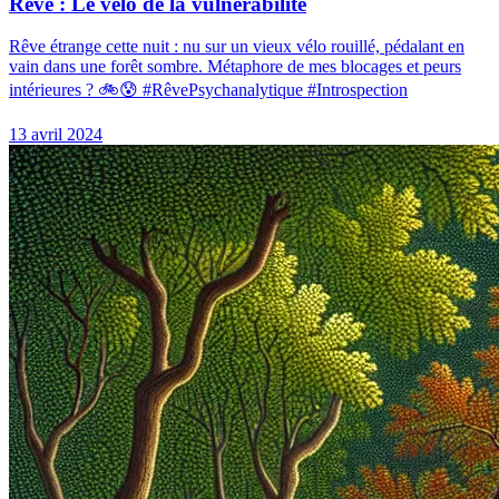
Rêve : Le vélo de la vulnérabilité
Rêve étrange cette nuit : nu sur un vieux vélo rouillé, pédalant en
vain dans une forêt sombre. Métaphore de mes blocages et peurs
intérieures ? 🚲😰 #RêvePsychanalytique #Introspection
13 avril 2024