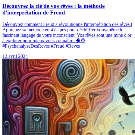
Découvrez la clé de vos rêves : la méthode
d'interprétation de Freud
Découvrez comment Freud a révolutionné l'interprétation des rêves !
Apprenez sa méthode en 4 étapes pour déchiffrer vous-même le
fascinant langage de votre inconscient. Vos rêves sont une mine d'or
à explorer pour mieux vous connaître. 🧠💭
#PsychanalyseDesReves #Freud #Reves
12 avril 2024