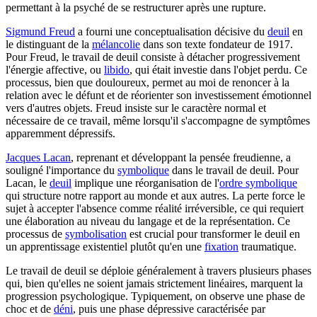
permettant à la psyché de se restructurer après une rupture.
Sigmund Freud
a fourni une conceptualisation décisive du
deuil
en
le distinguant de la
mélancolie
dans son texte fondateur de 1917.
Pour Freud, le travail de deuil consiste à détacher progressivement
l'énergie affective, ou
libido
, qui était investie dans l'objet perdu. Ce
processus, bien que douloureux, permet au moi de renoncer à la
relation avec le défunt et de réorienter son investissement émotionnel
vers d'autres objets. Freud insiste sur le caractère normal et
nécessaire de ce travail, même lorsqu'il s'accompagne de symptômes
apparemment dépressifs.
Jacques Lacan
, reprenant et développant la pensée freudienne, a
souligné l'importance du
symbolique
dans le travail de deuil. Pour
Lacan, le
deuil
implique une réorganisation de l'
ordre symbolique
qui structure notre rapport au monde et aux autres. La perte force le
sujet à accepter l'absence comme réalité irréversible, ce qui requiert
une élaboration au niveau du langage et de la représentation. Ce
processus de
symbolisation
est crucial pour transformer le deuil en
un apprentissage existentiel plutôt qu'en une
fixation
traumatique.
Le travail de deuil se déploie généralement à travers plusieurs phases
qui, bien qu'elles ne soient jamais strictement linéaires, marquent la
progression psychologique. Typiquement, on observe une phase de
choc et de
déni
, puis une phase dépressive caractérisée par