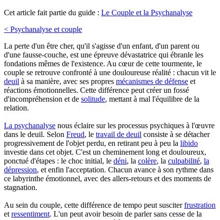
Cet article fait partie du guide :
Le Couple et la Psychanalyse
< Psychanalyse et couple
La perte d'un être cher, qu'il s'agisse d'un enfant, d'un parent ou
d'une fausse-couche, est une épreuve dévastatrice qui ébranle les
fondations mêmes de l'existence. Au cœur de cette tourmente, le
couple se retrouve confronté à une douloureuse réalité : chacun vit le
deuil
à sa manière, avec ses propres
mécanismes de défense
et
réactions émotionnelles. Cette différence peut créer un fossé
d'incompréhension et de
solitude
, mettant à mal l'équilibre de la
relation.
La psychanalyse
nous éclaire sur les processus psychiques à l'œuvre
dans le deuil. Selon
Freud
, le
travail de deuil
consiste à se détacher
progressivement de l'objet perdu, en retirant peu à peu la
libido
investie dans cet objet. C'est un cheminement long et douloureux,
ponctué d'étapes : le choc initial, le
déni
, la
colère
, la
culpabilité
,
la
dépression
, et enfin l'acceptation. Chacun avance à son rythme dans
ce labyrinthe émotionnel, avec des allers-retours et des moments de
stagnation.
Au sein du couple, cette différence de tempo peut susciter
frustration
et
ressentiment
. L'un peut avoir besoin de parler sans cesse de la