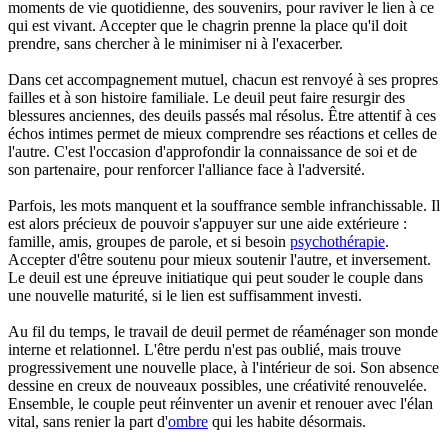
moments de vie quotidienne, des souvenirs, pour raviver le lien à ce
qui est vivant. Accepter que le chagrin prenne la place qu'il doit
prendre, sans chercher à le minimiser ni à l'exacerber.
Dans cet accompagnement mutuel, chacun est renvoyé à ses propres
failles et à son histoire familiale. Le deuil peut faire resurgir des
blessures anciennes, des deuils passés mal résolus. Être attentif à ces
échos intimes permet de mieux comprendre ses réactions et celles de
l'autre. C'est l'occasion d'approfondir la connaissance de soi et de
son partenaire, pour renforcer l'alliance face à l'adversité.
Parfois, les mots manquent et la souffrance semble infranchissable. Il
est alors précieux de pouvoir s'appuyer sur une aide extérieure :
famille, amis, groupes de parole, et si besoin
psychothérapie
.
Accepter d'être soutenu pour mieux soutenir l'autre, et inversement.
Le deuil est une épreuve initiatique qui peut souder le couple dans
une nouvelle maturité, si le lien est suffisamment investi.
Au fil du temps, le travail de deuil permet de réaménager son monde
interne et relationnel. L'être perdu n'est pas oublié, mais trouve
progressivement une nouvelle place, à l'intérieur de soi. Son absence
dessine en creux de nouveaux possibles, une créativité renouvelée.
Ensemble, le couple peut réinventer un avenir et renouer avec l'élan
vital, sans renier la part d'
ombre
qui les habite désormais.