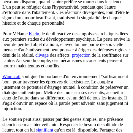
personne disparue, quand l'autre préfère se murer dans le silence.
L'un peut se réfugier dans l'hyperactivité, pendant que l'autre
s'effondre dans l'abattement. Ces réactions divergentes, loin d'être le
signe d'un amour insuffisant, traduisent la singularité de chaque
histoire et de chaque personnalité.
Pour Mélanie
Klein
, le deuil réactive des angoisses archaïques liées
aux premiers stades du développement psychique. La perte ravive la
peur de perdre l'objet d'amour, et avec lui une partie de soi. Cette
menace d'anéantissement peut pousser à ériger des défenses rigides :
déni de la réalité,
clivage
des affects,
projection
de la souffrance sur
l'autre. Au sein du couple, ces mécanismes inconscients peuvent
nourrir malentendus et conflits.
Winnicott
souligne l'importance d'un environnement "suffisamment
bon" pour traverser les épreuves de l'existence. Le couple a
justement ce potentiel d'étayage mutuel, à condition de préserver un
dialogue authentique. Mettre des mots sur ses ressentis, accueillir
ceux de l'autre dans sa différence, est un défi de tous les instants. Il
s'agit d'ouvrir un espace où la parole peut advenir, sans jugement ni
injonction.
Le soutien peut aussi passer par des gestes simples, une présence
silencieuse mais bienveillante. Respecter le besoin de solitude de
l'autre, tout en lui
signifiant
qu'on est là, disponible. Partager des