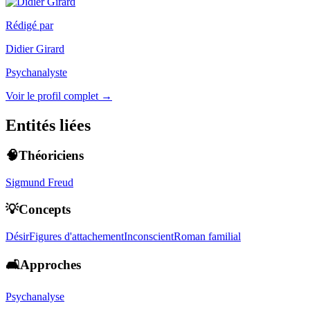
Rédigé par
Didier Girard
Psychanalyste
Voir le profil complet →
Entités liées
🧠Théoriciens
Sigmund Freud
💡Concepts
Désir
Figures d'attachement
Inconscient
Roman familial
🛋️Approches
Psychanalyse