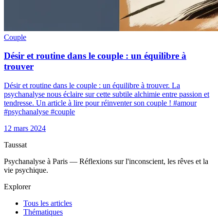
Couple
Désir et routine dans le couple : un équilibre à
trouver
Désir et routine dans le couple : un équilibre à trouver. La
psychanalyse nous éclaire sur cette subtile alchimie entre passion et
tendresse. Un article à lire pour réinventer son couple ! #amour
#psychanalyse #couple
12 mars 2024
Taussat
Psychanalyse à Paris — Réflexions sur l'inconscient, les rêves et la
vie psychique.
Explorer
Tous les articles
Thématiques