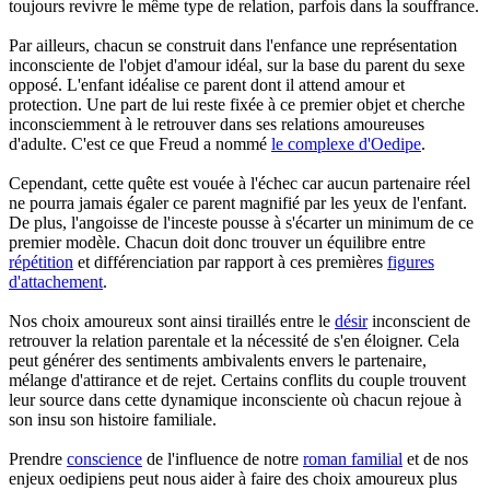
toujours revivre le même type de relation, parfois dans la souffrance.
Par ailleurs, chacun se construit dans l'enfance une représentation
inconsciente de l'objet d'amour idéal, sur la base du parent du sexe
opposé. L'enfant idéalise ce parent dont il attend amour et
protection. Une part de lui reste fixée à ce premier objet et cherche
inconsciemment à le retrouver dans ses relations amoureuses
d'adulte. C'est ce que Freud a nommé
le complexe d'Oedipe
.
Cependant, cette quête est vouée à l'échec car aucun partenaire réel
ne pourra jamais égaler ce parent magnifié par les yeux de l'enfant.
De plus, l'angoisse de l'inceste pousse à s'écarter un minimum de ce
premier modèle. Chacun doit donc trouver un équilibre entre
répétition
et différenciation par rapport à ces premières
figures
d'attachement
.
Nos choix amoureux sont ainsi tiraillés entre le
désir
inconscient de
retrouver la relation parentale et la nécessité de s'en éloigner. Cela
peut générer des sentiments ambivalents envers le partenaire,
mélange d'attirance et de rejet. Certains conflits du couple trouvent
leur source dans cette dynamique inconsciente où chacun rejoue à
son insu son histoire familiale.
Prendre
conscience
de l'influence de notre
roman familial
et de nos
enjeux oedipiens peut nous aider à faire des choix amoureux plus