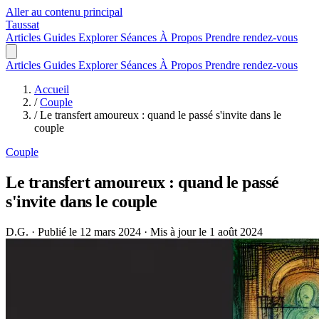
Aller au contenu principal
Taussat
Articles
Guides
Explorer
Séances
À Propos
Prendre rendez-vous
Articles
Guides
Explorer
Séances
À Propos
Prendre rendez-vous
Accueil
/
Couple
/
Le transfert amoureux : quand le passé s'invite dans le
couple
Couple
Le transfert amoureux : quand le passé
s'invite dans le couple
D.G.
·
Publié le 12 mars 2024
·
Mis à jour le 1 août 2024