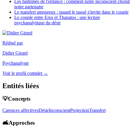
Les fantômes de l'enfance : comment notre inconscient choisit
notre partenaire
Le transfert amoureux : quand le passé s'invite dans le couple
Le couple entre Eros et Thanatos : une lecture
psychanalytique du désir
Rédigé par
Didier Girard
Psychanalyste
Voir le profil complet →
Entités liées
💡Concepts
Carences affectives
Désir
Inconscient
Projection
Transfert
🛋️Approches