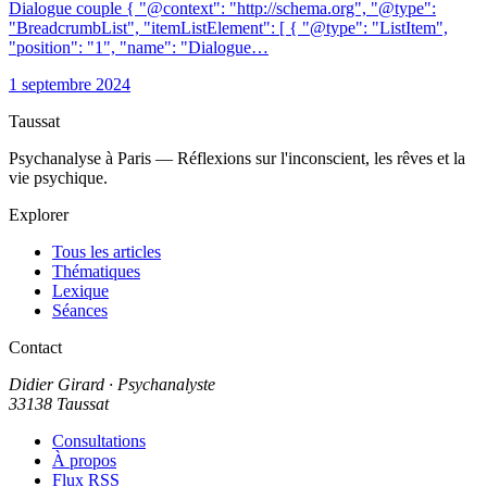
Dialogue couple { "@context": "http://schema.org", "@type":
"BreadcrumbList", "itemListElement": [ { "@type": "ListItem",
"position": "1", "name": "Dialogue…
1 septembre 2024
Taussat
Psychanalyse à Paris — Réflexions sur l'inconscient, les rêves et la
vie psychique.
Explorer
Tous les articles
Thématiques
Lexique
Séances
Contact
Didier Girard
· Psychanalyste
33138 Taussat
Consultations
À propos
Flux RSS