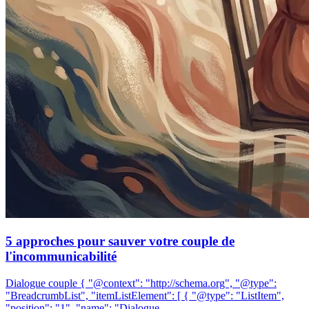
5 approches pour sauver votre couple de
l'incommunicabilité
Dialogue couple { "@context": "http://schema.org", "@type":
"BreadcrumbList", "itemListElement": [ { "@type": "ListItem",
"position": "1", "name": "Dialogue…