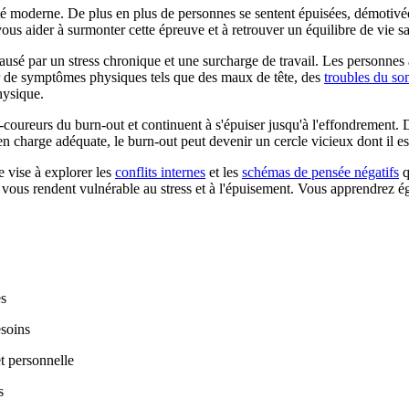
 moderne. De plus en plus de personnes se sentent épuisées, démotivées
ous aider à surmonter cette épreuve et à retrouver un équilibre de vie sa
usé par un stress chronique et une surcharge de travail. Les personnes a
r de symptômes physiques tels que des maux de tête, des
troubles du s
hysique.
ureurs du burn-out et continuent à s'épuiser jusqu'à l'effondrement. D'
en charge adéquate, le burn-out peut devenir un cercle vicieux dont il est 
e vise à explorer les
conflits internes
et les
schémas de pensée négatifs
q
i vous rendent vulnérable au stress et à l'épuisement. Vous apprendrez 
es
soins
et personnelle
s