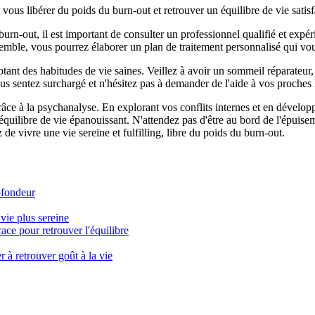
vous libérer du poids du burn-out et retrouver un équilibre de vie satisf
 burn-out, il est important de consulter un professionnel qualifié et ex
nsemble, vous pourrez élaborer un plan de traitement personnalisé qui vo
tant des habitudes de vie saines. Veillez à avoir un sommeil réparateur,
us sentez surchargé et n'hésitez pas à demander de l'aide à vos proches
grâce à la psychanalyse. En explorant vos conflits internes et en dévelop
équilibre de vie épanouissant. N'attendez pas d'être au bord de l'épuis
de vivre une vie sereine et fulfilling, libre du poids du burn-out.
ofondeur
vie plus sereine
ace pour retrouver l'équilibre
 à retrouver goût à la vie