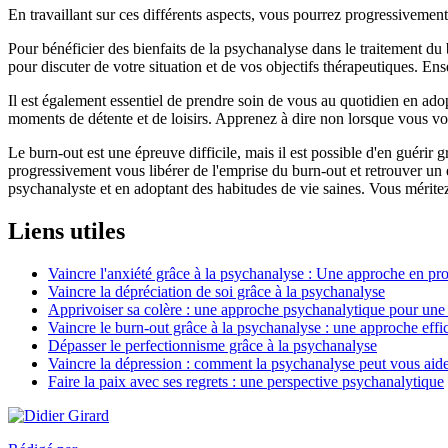
En travaillant sur ces différents aspects, vous pourrez progressivement 
Pour bénéficier des bienfaits de la psychanalyse dans le traitement du
pour discuter de votre situation et de vos objectifs thérapeutiques. E
Il est également essentiel de prendre soin de vous au quotidien en adop
moments de détente et de loisirs. Apprenez à dire non lorsque vous vo
Le burn-out est une épreuve difficile, mais il est possible d'en guérir 
progressivement vous libérer de l'emprise du burn-out et retrouver un 
psychanalyste et en adoptant des habitudes de vie saines. Vous méritez 
Liens utiles
Vaincre l'anxiété grâce à la psychanalyse : Une approche en pr
Vaincre la dépréciation de soi grâce à la psychanalyse
Apprivoiser sa colère : une approche psychanalytique pour une 
Vaincre le burn-out grâce à la psychanalyse : une approche effic
Dépasser le perfectionnisme grâce à la psychanalyse
Vaincre la dépression : comment la psychanalyse peut vous aider
Faire la paix avec ses regrets : une perspective psychanalytique