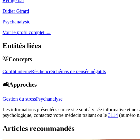
Rédigé par
Didier Girard
Psychanalyste
Voir le profil complet →
Entités liées
💡Concepts
Conflit interne
Résilience
Schémas de pensée négatifs
🛋️Approches
Gestion du stress
Psychanalyse
Les informations présentées sur ce site sont à visée informative et ne
psychologique, contactez votre médecin traitant ou le
3114
(numéro na
Articles recommandés